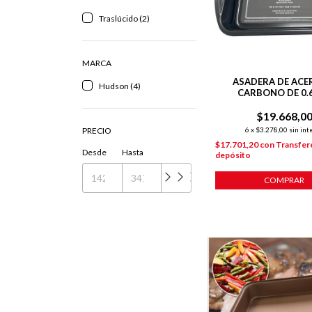
Traslúcido (2)
MARCA
ASADERA DE ACE
Hudson (4)
CARBONO DE 0
35X27X6.8
$19.668,0
PRECIO
6
x
$3.278,00
sin int
$17.701,20
con
Transfer
Desde
Hasta
depósito
COMPRAR