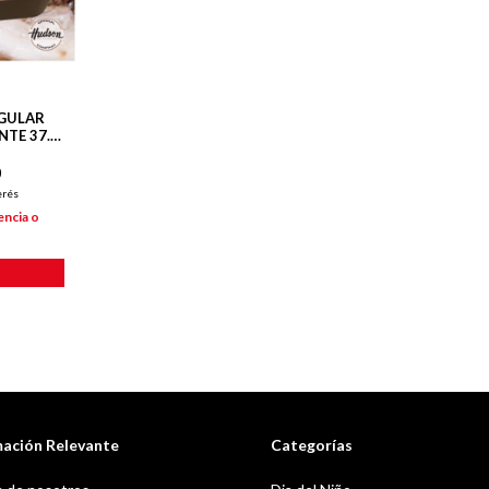
GULAR
TE 37.5
BRE
0
erés
encia o
mación Relevante
Categorías