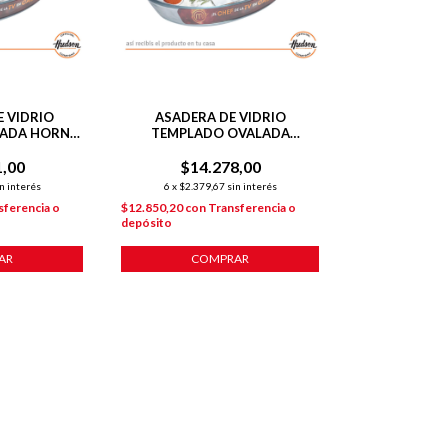
 VIDRIO
ASADERA DE VIDRIO
LADA HORNO
TEMPLADO OVALADA
6 CM
34X23X6 CM PARA HORNO
1,00
$14.278,00
n interés
6
x
$2.379,67
sin interés
sferencia o
$12.850,20
con
Transferencia o
depósito
AR
COMPRAR