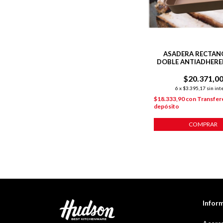
ASADERA RECTAN
DOBLE ANTIADHEREN
CM COLOR CO
$20.371,0
6
x
$3.395,17
sin int
$18.333,90
con
Transfer
depósito
COMPRAR
Infor