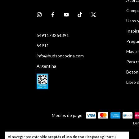
Acerca
Compar
Usos 
Inspir
5491178264391
Pregu
54911
Maste
info@hudsoncocina.com
Para r
Argentina
Botón 
Libro d
Medios de pago
Def
Al navegar por este sitio
aceptás el uso de cookies
para agilizar tu
Developed by
Index®