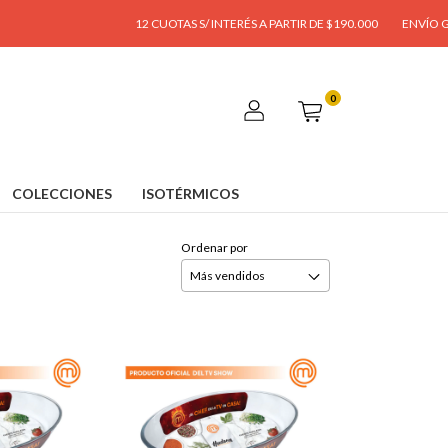
12 CUOTAS S/ INTERÉS A PARTIR DE $190.000
ENVÍO GRATIS 
0
COLECCIONES
ISOTÉRMICOS
Ordenar por