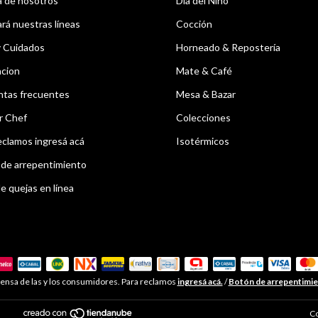
 de nosotros
Dia del Niño
á nuestras líneas
Cocción
y Cuidados
Horneado & Repostería
acion
Mate & Café
ntas frecuentes
Mesa & Bazar
r Chef
Colecciones
eclamos ingresá acá
Isotérmicos
de arrepentimiento
e quejas en línea
ensa de las y los consumidores. Para reclamos
ingresá acá.
/
Botón de arrepentimi
Co