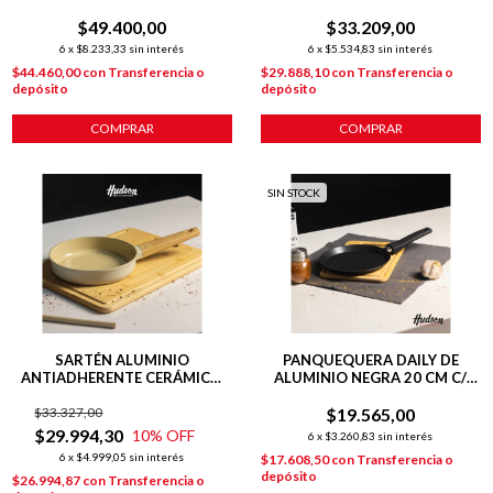
INDUCCIÓN
C/ANTIADHERENTE GRIS
$49.400,00
$33.209,00
6
x
$8.233,33
sin interés
6
x
$5.534,83
sin interés
$44.460,00
con
Transferencia o
$29.888,10
con
Transferencia o
depósito
depósito
COMPRAR
SIN STOCK
SARTÉN ALUMINIO
PANQUEQUERA DAILY DE
ANTIADHERENTE CERÁMICO
ALUMINIO NEGRA 20 CM C/
20 CM LÍNEA HARMONY
ANTIADHERENTE
$33.327,00
$19.565,00
$29.994,30
10
% OFF
6
x
$3.260,83
sin interés
6
x
$4.999,05
sin interés
$17.608,50
con
Transferencia o
depósito
$26.994,87
con
Transferencia o