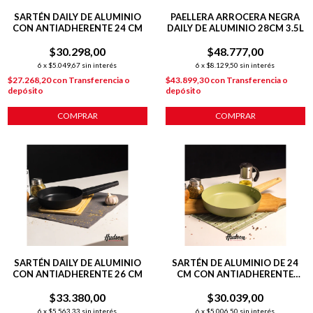
SARTÉN DAILY DE ALUMINIO
PAELLERA ARROCERA NEGRA
CON ANTIADHERENTE 24 CM
DAILY DE ALUMINIO 28CM 3.5L
$30.298,00
$48.777,00
6
x
$5.049,67
sin interés
6
x
$8.129,50
sin interés
$27.268,20
con
Transferencia o
$43.899,30
con
Transferencia o
depósito
depósito
COMPRAR
COMPRAR
SARTÉN DAILY DE ALUMINIO
SARTÉN DE ALUMINIO DE 24
CON ANTIADHERENTE 26 CM
CM CON ANTIADHERENTE
LÍNEA OLIVE 1.4 L
$33.380,00
$30.039,00
6
x
$5.563,33
sin interés
6
x
$5.006,50
sin interés