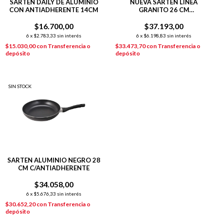
SARTEN DAILY DE ALUMINIO
NUEVA SARTÉN LÍNEA
CON ANTIADHERENTE 14CM
GRANITO 26 CM
C/ANTIADHERENTE GRIS
$16.700,00
$37.193,00
6
x
$2.783,33
sin interés
6
x
$6.198,83
sin interés
$15.030,00
con
Transferencia o
$33.473,70
con
Transferencia o
depósito
depósito
SIN STOCK
SARTEN ALUMINIO NEGRO 28
CM C/ANTIADHERENTE
$34.058,00
6
x
$5.676,33
sin interés
$30.652,20
con
Transferencia o
depósito