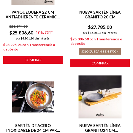
PANQUEQUERA 22 CM
NUEVA SARTÉN LÍNEA
ANTIADHERENTE CERÁMICO
GRANITO 20 CM
HARMONY HUDSON
ANTIADHERENTE GRIS
$28.674,00
$27.785,00
$25.806,60
10
% OFF
6
x
$4.630,83
sin interés
6
x
$4.301,10
sin interés
$25.006,50
con
Transferencia o
depósito
$23.225,94
con
Transferencia o
depósito
¡SOLO QUEDAN
3
EN STOCK!
COMPRAR
COMPRAR
SARTÉN DE ACERO
NUEVA SARTÉN LÍNEA
INOXIDABLE DE 24 CM PARA
GRANITO24 CM