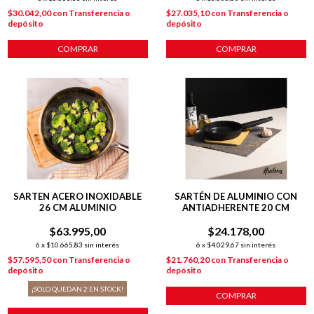
$30.042,00
con
Transferencia o
$27.035,10
con
Transferencia o
depósito
depósito
COMPRAR
COMPRAR
SARTEN ACERO INOXIDABLE
SARTÉN DE ALUMINIO CON
26 CM ALUMINIO
ANTIADHERENTE 20 CM
$63.995,00
$24.178,00
6
x
$10.665,83
sin interés
6
x
$4.029,67
sin interés
$57.595,50
con
Transferencia o
$21.760,20
con
Transferencia o
depósito
depósito
¡SOLO QUEDAN
2
EN STOCK!
COMPRAR