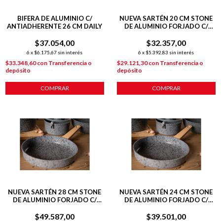
BIFERA DE ALUMINIO C/
NUEVA SARTÉN 20 CM STONE
ANTIADHERENTE 26 CM DAILY
DE ALUMINIO FORJADO C/
ANTIADHERENTE P/
$37.054,00
$32.357,00
INDUCCIÓN
6
x
$6.175,67
sin interés
6
x
$5.392,83
sin interés
$33.348,60
con
Transferencia o
$29.121,30
con
Transferencia o
depósito
depósito
COMPRAR
COMPRAR
NUEVA SARTÉN 28 CM STONE
NUEVA SARTÉN 24 CM STONE
DE ALUMINIO FORJADO C/
DE ALUMINIO FORJADO C/
ANTIADHERENTE P/
ANTIADHERENTE P/
$49.587,00
INDUCCIÓN
$39.501,00
INDUCCIÓN