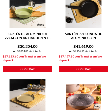
SARTÉN DE ALUMINIO DE
SARTÉN PROFUNDA DE
22CM CON ANTIADHERENTE
ALUMINIO CON
LÍNEA OLIVE 1.3 L
ANTIADHERENTE 24 CM
$30.204,00
$41.619,00
6
x
$5.034,00
sin interés
6
x
$6.936,50
sin interés
$27.183,60
con
Transferencia o
$37.457,10
con
Transferencia o
depósito
depósito
COMPRAR
COMPRAR