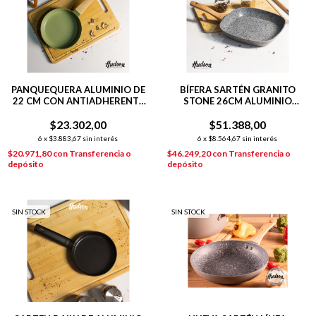
PANQUEQUERA ALUMINIO DE
BÍFERA SARTÉN GRANITO
22 CM CON ANTIADHERENTE
STONE 26CM ALUMINIO
LÍNEA OLIVE
FORJADO P/INDUCCIÓN
$23.302,00
$51.388,00
6
x
$3.883,67
sin interés
6
x
$8.564,67
sin interés
$20.971,80
con
Transferencia o
$46.249,20
con
Transferencia o
depósito
depósito
SIN STOCK
SIN STOCK