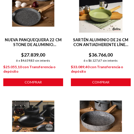
NUEVA PANQUEQUERA 22 CM
SARTÉN ALUMINIO DE 26 CM
STONE DE ALUMINIO
CON ANTIADHERENTE LÍNEA
FORJADO C/ ANTIADHERENTE
OLIVE 1.8 L
P/ INDUCCIÓN
$27.839,00
$36.766,00
6
x
$4.639,83
sin interés
6
x
$6.127,67
sin interés
$25.055,10
con
Transferencia o
$33.089,40
con
Transferencia o
depósito
depósito
COMPRAR
COMPRAR