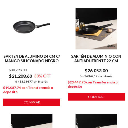
SARTEN DE ALUMINO 24 CM C/
SARTÉN DE ALUMINIO CON
MANGO SILICONADO NEGRO
ANTIADHERENTE 22 CM
$30.298,00
$26.053,00
$21.208,60
30
% OFF
6
x
$4.342,17
sin interés
6
x
$3.534,77
sin interés
$23.447,70
con
Transferencia o
depósito
$19.087,74
con
Transferencia o
depósito
COMPRAR
COMPRAR