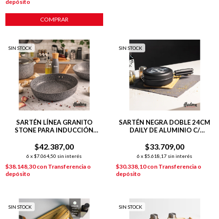
depósito
COMPRAR
SIN STOCK
SIN STOCK
SARTÉN LÍNEA GRANITO
SARTÉN NEGRA DOBLE 24CM
STONE PARA INDUCCIÓN
DAILY DE ALUMINIO C/
24CM
ANTIADHERENTE
$42.387,00
$33.709,00
6
x
$7.064,50
sin interés
6
x
$5.618,17
sin interés
$38.148,30
con
Transferencia o
$30.338,10
con
Transferencia o
depósito
depósito
SIN STOCK
SIN STOCK