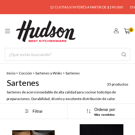
12 CUOTAS S/ INTERÉS A PARTIR DE $190.000
ENVÍO GRAT
0
Inicio
>
Coccion
>
Sartenes y Woks
>
Sartenes
Sartenes
35 productos
Sartenes de acero inoxidable de alta calidad para cocinar todo tipo de
preparaciones. Durabilidad, diseño y excelente distribución de calor.
Ordenar por:
Filtrar
Más vendidos