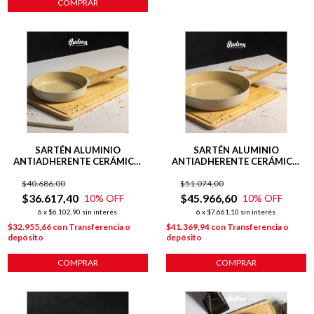
COMPRAR
SARTÉN ALUMINIO
SARTÉN ALUMINIO
ANTIADHERENTE CERÁMICO
ANTIADHERENTE CERÁMICO
24 CM HARMONY BEIGE
28 CM LÍNEA HARMONY
$40.686,00
$51.074,00
$36.617,40
$45.966,60
10
% OFF
10
% OFF
6
x
$6.102,90
sin interés
6
x
$7.661,10
sin interés
$32.955,66
con
Transferencia o
$41.369,94
con
Transferencia o
depósito
depósito
COMPRAR
COMPRAR