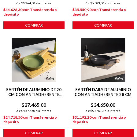
6
x
$8.264,50
sin interés
6
x
$6.583,50
sin interés
$44.628,30
con
Transferencia o
$35.550,90
con
Transferencia o
depósito
depósito
COMPRAR
COMPRAR
SARTÉN DE ALUMINIO DE 20
SARTÉN DAILY DE ALUMINIO
CM CON ANTIADHERENTE
CON ANTIADHERENTE 28 CM
LÍNEA OLIVE 1 L
$27.465,00
$34.658,00
6
x
$4.577,50
sin interés
6
x
$5.776,33
sin interés
$24.718,50
con
Transferencia o
$31.192,20
con
Transferencia o
depósito
depósito
COMPRAR
COMPRAR