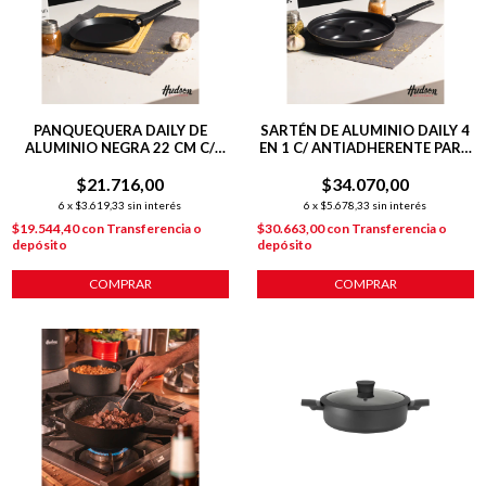
PANQUEQUERA DAILY DE
SARTÉN DE ALUMINIO DAILY 4
ALUMINIO NEGRA 22 CM C/
EN 1 C/ ANTIADHERENTE PARA
ANTIADHERENTE
HUEVOS Y MINI TORTILLAS
$21.716,00
$34.070,00
6
x
$3.619,33
sin interés
6
x
$5.678,33
sin interés
$19.544,40
con
Transferencia o
$30.663,00
con
Transferencia o
depósito
depósito
COMPRAR
COMPRAR