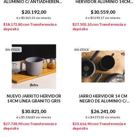
ALUMINIO C/ ANTIADHERENTE
HERVIDOR ALUMINIO 14CM
11CM DAILY
INDUCCIÓN GRIS
$20.192,00
$30.559,00
6
x
$3.365,33
sin interés
6
x
$5.093,17
sin interés
$18.172,80
con
Transferencia o
$27.503,10
con
Transferencia o
depósito
depósito
SIN STOCK
SIN STOCK
NUEVO JARRITO HERVIDOR
JARRO HERVIDOR 14 CM
14CM LÍNEA GRANITO GRIS
NEGRO DE ALUMINIO C/
ANTIADHERENTE DAILY
$30.821,00
$26.241,00
6
x
$5.136,83
sin interés
6
x
$4.373,50
sin interés
$27.738,90
con
Transferencia o
$23.616,90
con
Transferencia o
depósito
depósito