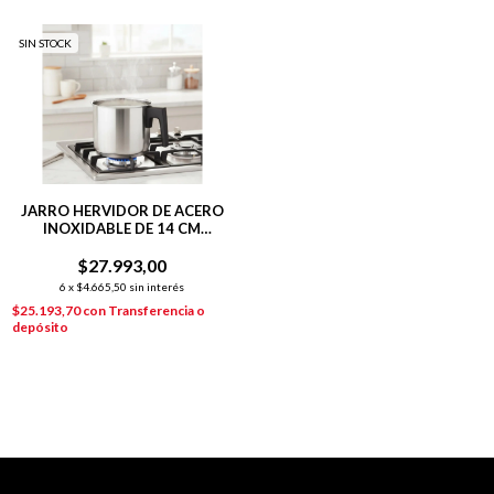
SIN STOCK
JARRO HERVIDOR DE ACERO
INOXIDABLE DE 14 CM
HUDSON PLATEADO
$27.993,00
6
x
$4.665,50
sin interés
$25.193,70
con
Transferencia o
depósito