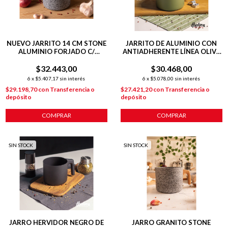
NUEVO JARRITO 14 CM STONE
JARRITO DE ALUMINIO CON
ALUMINIO FORJADO C/
ANTIADHERENTE LÍNEA OLIVE
ANTIADHERENTE P/
1.8L
$32.443,00
INDUCCION
$30.468,00
6
x
$5.407,17
sin interés
6
x
$5.078,00
sin interés
$29.198,70
con
Transferencia o
$27.421,20
con
Transferencia o
depósito
depósito
COMPRAR
COMPRAR
SIN STOCK
SIN STOCK
JARRO HERVIDOR NEGRO DE
JARRO GRANITO STONE