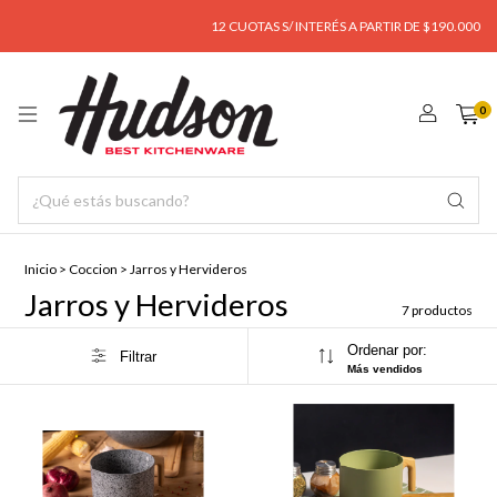
12 CUOTAS S/ INTERÉS A PARTIR DE $190.000
0
Inicio
>
Coccion
>
Jarros y Hervideros
Jarros y Hervideros
7 productos
Ordenar por:
Filtrar
Más vendidos