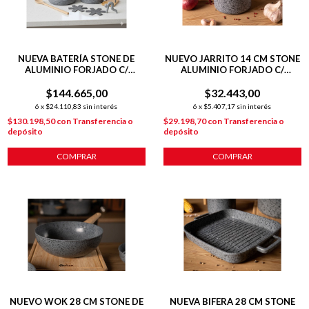
NUEVA BATERÍA STONE DE
NUEVO JARRITO 14 CM STONE
ALUMINIO FORJADO C/
ALUMINIO FORJADO C/
ANTIADHERENTE + 2 POTMAT
ANTIADHERENTE P/
+ COCINERITO
$144.665,00
$32.443,00
INDUCCION
6
x
$24.110,83
sin interés
6
x
$5.407,17
sin interés
$130.198,50
con
Transferencia o
$29.198,70
con
Transferencia o
depósito
depósito
COMPRAR
COMPRAR
NUEVO WOK 28 CM STONE DE
NUEVA BIFERA 28 CM STONE