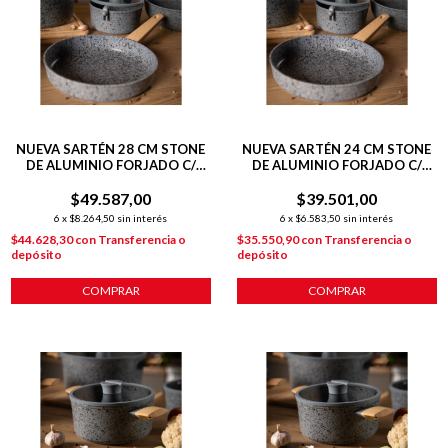
NUEVA SARTÉN 28 CM STONE
NUEVA SARTÉN 24 CM STONE
DE ALUMINIO FORJADO C/
DE ALUMINIO FORJADO C/
ANTIADHERENTE P/
ANTIADHERENTE P/
$49.587,00
INDUCCIÓN
$39.501,00
INDUCCIÓN
6
x
$8.264,50
sin interés
6
x
$6.583,50
sin interés
$44.628,30
con
Transferencia o
$35.550,90
con
Transferencia o
depósito
depósito
COMPRAR
COMPRAR