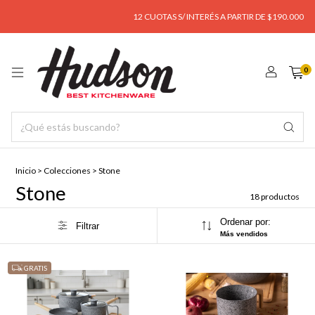
12 CUOTAS S/ INTERÉS A PARTIR DE $190.000
EN
0
Inicio
>
Colecciones
>
Stone
Stone
18 productos
Ordenar por:
Filtrar
Más vendidos
GRATIS