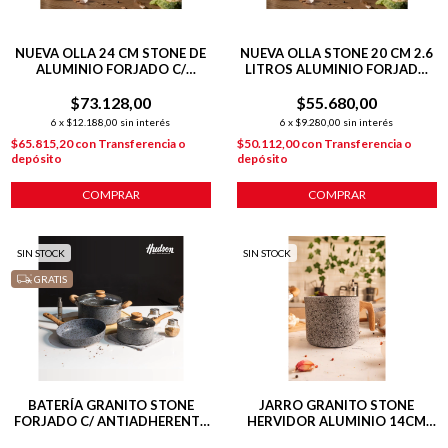
NUEVA OLLA 24 CM STONE DE
NUEVA OLLA STONE 20 CM 2.6
ALUMINIO FORJADO C/
LITROS ALUMINIO FORJADO
ANTIADHERENTE P/
C/ ANTIADHERENTE 2.6
$73.128,00
INDUCCIÓN
$55.680,00
LITROS
6
x
$12.188,00
sin interés
6
x
$9.280,00
sin interés
$65.815,20
con
Transferencia o
$50.112,00
con
Transferencia o
depósito
depósito
COMPRAR
COMPRAR
SIN STOCK
SIN STOCK
GRATIS
BATERÍA GRANITO STONE
JARRO GRANITO STONE
FORJADO C/ ANTIADHERENTE
HERVIDOR ALUMINIO 14CM
5 PIEZAS GRISES
INDUCCIÓN GRIS