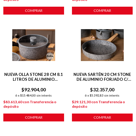
COMPRAR
COMPRAR
NUEVA OLLA STONE 28 CM 8.1
NUEVA SARTÉN 20 CM STONE
LITROS DE ALUMINIO
DE ALUMINIO FORJADO C/
FORJADO C/ ANTIADHERENTE
ANTIADHERENTE P/
$92.904,00
$32.357,00
INDUCCIÓN
6
x
$15.484,00
sin interés
6
x
$5.392,83
sin interés
$83.613,60
con
Transferencia o
$29.121,30
con
Transferencia o
depósito
depósito
COMPRAR
COMPRAR