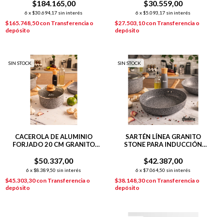
$184.165,00
$30.559,00
6
x
$30.694,17
sin interés
6
x
$5.093,17
sin interés
$165.748,50
con
Transferencia o
$27.503,10
con
Transferencia o
depósito
depósito
SIN STOCK
SIN STOCK
CACEROLA DE ALUMINIO
SARTÉN LÍNEA GRANITO
FORJADO 20 CM GRANITO
STONE PARA INDUCCIÓN
STONE
24CM
$50.337,00
$42.387,00
6
x
$8.389,50
sin interés
6
x
$7.064,50
sin interés
$45.303,30
con
Transferencia o
$38.148,30
con
Transferencia o
depósito
depósito