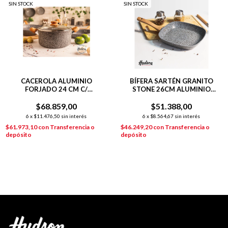
SIN STOCK
SIN STOCK
CACEROLA ALUMINIO
BÍFERA SARTÉN GRANITO
FORJADO 24 CM C/
STONE 26CM ALUMINIO
ANTIADHERENTE GRANITO
FORJADO P/INDUCCIÓN
$68.859,00
STONE
$51.388,00
6
x
$11.476,50
sin interés
6
x
$8.564,67
sin interés
$61.973,10
con
Transferencia o
$46.249,20
con
Transferencia o
depósito
depósito