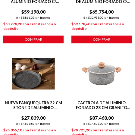
ALUMINIO FORJADO C/
DE ALUMINIO FORJADO C/
ANTIADHERENTE P/
ANTIADHERENTE P/
$59.198,00
INDUCCIÓN
$65.754,00
INDUCCIÓN
6
x
$9.866,33
sin interés
6
x
$10.959,00
sin interés
$53.278,20
con
Transferencia o
$59.178,60
con
Transferencia o
depósito
depósito
COMPRAR
COMPRAR
NUEVA PANQUEQUERA 22 CM
CACEROLA DE ALUMINIO
STONE DE ALUMINIO
FORJADO 28 CM GRANITO
FORJADO C/ ANTIADHERENTE
STONE
P/ INDUCCIÓN
$27.839,00
$87.468,00
6
x
$4.639,83
sin interés
6
x
$14.578,00
sin interés
$25.055,10
con
Transferencia o
$78.721,20
con
Transferencia o
depósito
depósito