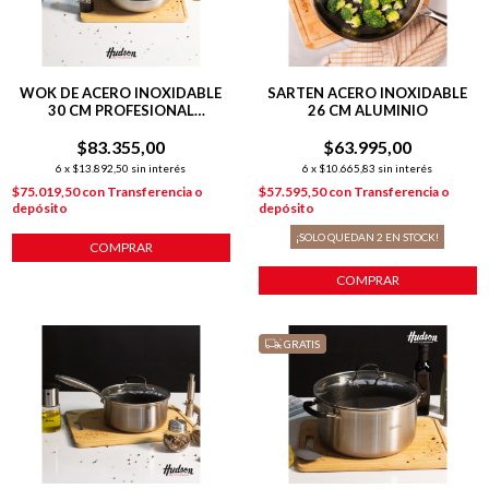
WOK DE ACERO INOXIDABLE
SARTEN ACERO INOXIDABLE
30 CM PROFESIONAL
26 CM ALUMINIO
INDUCCION PLATEADO
$83.355,00
$63.995,00
6
x
$13.892,50
sin interés
6
x
$10.665,83
sin interés
$75.019,50
con
Transferencia o
$57.595,50
con
Transferencia o
depósito
depósito
¡SOLO QUEDAN
2
EN STOCK!
COMPRAR
COMPRAR
GRATIS