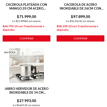
CACEROLA PLATEADA CON
CACEROLA DE ACERO
MANGO 20 CM ACERO
INOXIDABLE DE 26CM CON
INOXIDABLE C/
ANTIADHERENTE
ANTIADHERENTE
$71.999,00
$97.899,00
6
x
$11.999,83
sin interés
6
x
$16.316,50
sin interés
$64.799,10
con
Transferencia o
$88.109,10
con
Transferencia o
depósito
depósito
COMPRAR
COMPRAR
SIN STOCK
JARRO HERVIDOR DE ACERO
INOXIDABLE DE 14 CM
HUDSON PLATEADO
$27.993,00
6
x
$4.665,50
sin interés