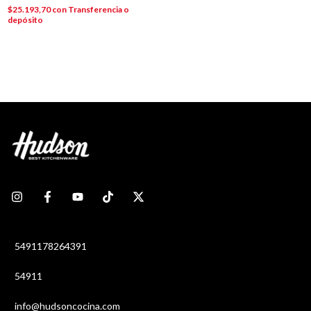
$25.193,70
con
Transferencia o
depósito
5491178264391
54911
info@hudsoncocina.com