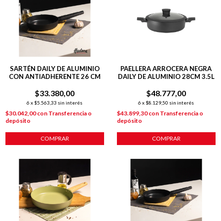
SARTÉN DAILY DE ALUMINIO
PAELLERA ARROCERA NEGRA
CON ANTIADHERENTE 26 CM
DAILY DE ALUMINIO 28CM 3.5L
$33.380,00
$48.777,00
6
x
$5.563,33
sin interés
6
x
$8.129,50
sin interés
$30.042,00
con
Transferencia o
$43.899,30
con
Transferencia o
depósito
depósito
COMPRAR
COMPRAR