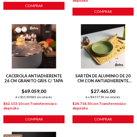
depósito
COMPRAR
COMPRAR
CACEROLA ANTIADHERENTE
SARTÉN DE ALUMINIO DE 20
26 CM GRANITO GRIS C/ TAPA
CM CON ANTIADHERENTE
LÍNEA OLIVE 1 L
$69.059,00
$27.465,00
6
x
$11.509,83
sin interés
6
x
$4.577,50
sin interés
$62.153,10
con
Transferencia o
$24.718,50
con
Transferencia o
depósito
depósito
COMPRAR
COMPRAR