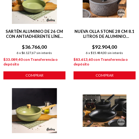
SARTÉN ALUMINIO DE 26 CM
NUEVA OLLA STONE 28 CM 8.1
CON ANTIADHERENTE LÍNEA
LITROS DE ALUMINIO
OLIVE 1.8 L
FORJADO C/ ANTIADHERENTE
$36.766,00
$92.904,00
6
x
$6.127,67
sin interés
6
x
$15.484,00
sin interés
$33.089,40
con
Transferencia o
$83.613,60
con
Transferencia o
depósito
depósito
COMPRAR
COMPRAR