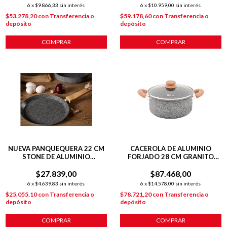
6
x
$9.866,33
sin interés
6
x
$10.959,00
sin interés
$53.278,20
con
Transferencia o
$59.178,60
con
Transferencia o
depósito
depósito
COMPRAR
COMPRAR
NUEVA PANQUEQUERA 22 CM
CACEROLA DE ALUMINIO
STONE DE ALUMINIO
FORJADO 28 CM GRANITO
FORJADO C/ ANTIADHERENTE
STONE
P/ INDUCCIÓN
$27.839,00
$87.468,00
6
x
$4.639,83
sin interés
6
x
$14.578,00
sin interés
$25.055,10
con
Transferencia o
$78.721,20
con
Transferencia o
depósito
depósito
COMPRAR
COMPRAR