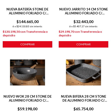
NUEVA BATERÍA STONE DE
NUEVO JARRITO 14 CM STONE
ALUMINIO FORJADO C/
ALUMINIO FORJADO C/
ANTIADHERENTE + 2 POTMAT
ANTIADHERENTE P/
+ COCINERITO
$144.665,00
$32.443,00
INDUCCION
6
x
$24.110,83
sin interés
6
x
$5.407,17
sin interés
$130.198,50
con
Transferencia o
$29.198,70
con
Transferencia o
depósito
depósito
COMPRAR
COMPRAR
NUEVO WOK 28 CM STONE DE
NUEVA BIFERA 28 CM STONE
ALUMINIO FORJADO C/
DE ALUMINIO FORJADO C/
ANTIADHERENTE P/
ANTIADHERENTE P/
$59.198,00
INDUCCIÓN
$65.754,00
INDUCCIÓN