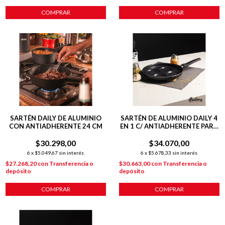
COMPRAR
COMPRAR
SARTÉN DAILY DE ALUMINIO
SARTÉN DE ALUMINIO DAILY 4
CON ANTIADHERENTE 24 CM
EN 1 C/ ANTIADHERENTE PARA
HUEVOS Y MINI TORTILLAS
$30.298,00
$34.070,00
6
x
$5.049,67
sin interés
6
x
$5.678,33
sin interés
$27.268,20
con
Transferencia o
$30.663,00
con
Transferencia o
depósito
depósito
COMPRAR
COMPRAR