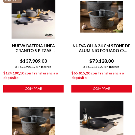
GRATIS
NUEVA BATERÍA LÍNEA
NUEVA OLLA 24 CM STONE DE
GRANITO 5 PIEZAS
ALUMINIO FORJADO C/
C/ANTIADHERENTE GRIS
ANTIADHERENTE P/
$137.989,00
$73.128,00
INDUCCIÓN
6
x
$22.998,17
sin interés
6
x
$12.188,00
sin interés
$124.190,10
con
Transferencia o
$65.815,20
con
Transferencia o
depósito
depósito
COMPRAR
COMPRAR