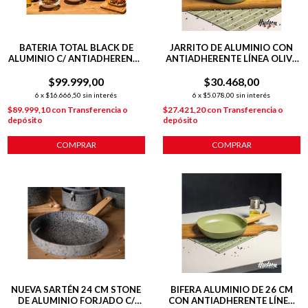
BATERIA TOTAL BLACK DE
JARRITO DE ALUMINIO CON
ALUMINIO C/ ANTIADHERENTE
ANTIADHERENTE LÍNEA OLIVE
INDUCCION 5 PIEZAS
1.8L
$99.999,00
$30.468,00
6
x
$16.666,50
sin interés
6
x
$5.078,00
sin interés
$89.999,10
con
Transferencia o
$27.421,20
con
Transferencia o
depósito
depósito
COMPRAR
COMPRAR
NUEVA SARTÉN 24 CM STONE
BIFERA ALUMINIO DE 26 CM
DE ALUMINIO FORJADO C/
CON ANTIADHERENTE LÍNEA