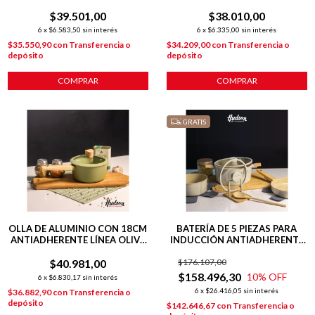
ANTIADHERENTE P/
OLIVE
$39.501,00
INDUCCIÓN
$38.010,00
6
x
$6.583,50
sin interés
6
x
$6.335,00
sin interés
$35.550,90
con
Transferencia o
$34.209,00
con
Transferencia o
depósito
depósito
COMPRAR
COMPRAR
GRATIS
OLLA DE ALUMINIO CON 18CM
BATERÍA DE 5 PIEZAS PARA
ANTIADHERENTE LÍNEA OLIVE
INDUCCIÓN ANTIADHERENTE
1.9 L
CERÁMICO LÍNEA HARMONY
$40.981,00
$176.107,00
$158.496,30
10
% OFF
6
x
$6.830,17
sin interés
6
x
$26.416,05
sin interés
$36.882,90
con
Transferencia o
depósito
$142.646,67
con
Transferencia o