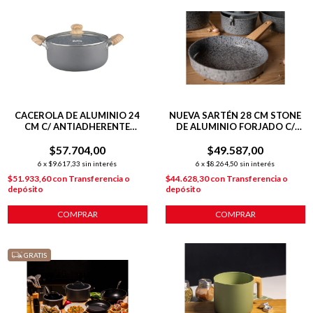
CACEROLA DE ALUMINIO 24
NUEVA SARTÉN 28 CM STONE
CM C/ ANTIADHERENTE
DE ALUMINIO FORJADO C/
GRANITO
ANTIADHERENTE P/
$57.704,00
$49.587,00
INDUCCIÓN
6
x
$9.617,33
sin interés
6
x
$8.264,50
sin interés
$51.933,60
con
Transferencia o
$44.628,30
con
Transferencia o
depósito
depósito
COMPRAR
COMPRAR
GRATIS