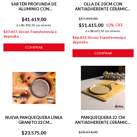
SARTÉN PROFUNDA DE
OLLA DE 20CM CON
ALUMINIO CON
ANTIADHERENTE CERÁMICO
ANTIADHERENTE 24 CM
LÍNEA HARMONY PARA
$41.619,00
$57.350,00
INDUCCIÓN
$51.615,00
10
% OFF
6
x
$6.936,50
sin interés
6
x
$8.602,50
sin interés
$37.457,10
con
Transferencia o
depósito
$46.453,50
con
Transferencia o
depósito
COMPRAR
COMPRAR
NUEVA PANQUEQUERA LÍNEA
PANQUEQUERA 22 CM
GRANITO 22CM
ANTIADHERENTE CERÁMICO
C/ANTIADHERENTE GRIS
HARMONY HUDSON
$23.575,00
$28.674,00