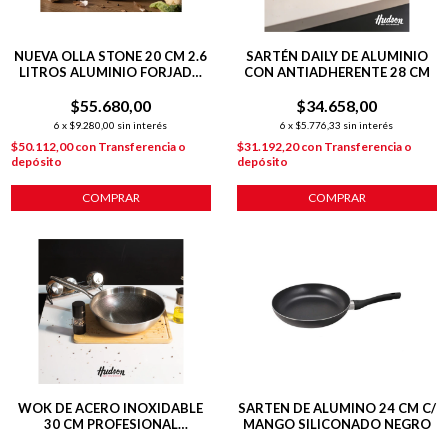
NUEVA OLLA STONE 20 CM 2.6
SARTÉN DAILY DE ALUMINIO
LITROS ALUMINIO FORJADO
CON ANTIADHERENTE 28 CM
C/ ANTIADHERENTE 2.6
$55.680,00
LITROS
$34.658,00
6
x
$9.280,00
sin interés
6
x
$5.776,33
sin interés
$50.112,00
con
Transferencia o
$31.192,20
con
Transferencia o
depósito
depósito
COMPRAR
COMPRAR
WOK DE ACERO INOXIDABLE
SARTEN DE ALUMINO 24 CM C/
30 CM PROFESIONAL
MANGO SILICONADO NEGRO
INDUCCION PLATEADO