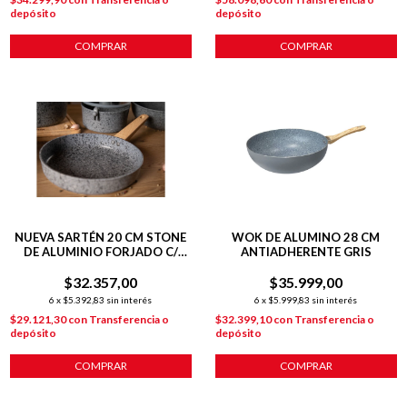
depósito
depósito
COMPRAR
COMPRAR
NUEVA SARTÉN 20 CM STONE
WOK DE ALUMINO 28 CM
DE ALUMINIO FORJADO C/
ANTIADHERENTE GRIS
ANTIADHERENTE P/
$32.357,00
INDUCCIÓN
$35.999,00
6
x
$5.392,83
sin interés
6
x
$5.999,83
sin interés
$29.121,30
con
Transferencia o
$32.399,10
con
Transferencia o
depósito
depósito
COMPRAR
COMPRAR