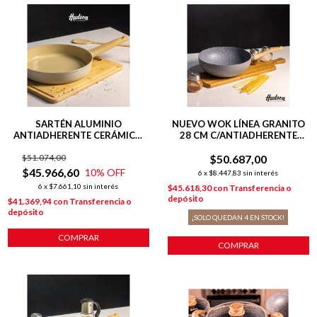
SARTÉN ALUMINIO
NUEVO WOK LÍNEA GRANITO
ANTIADHERENTE CERÁMICO
28 CM C/ANTIADHERENTE
28 CM LÍNEA HARMONY
GRIS
$51.074,00
$50.687,00
$45.966,60
10
% OFF
6
x
$8.447,83
sin interés
6
x
$7.661,10
sin interés
$45.618,30
con
Transferencia o
depósito
$41.369,94
con
Transferencia o
depósito
¡SOLO QUEDAN
4
EN STOCK!
COMPRAR
COMPRAR