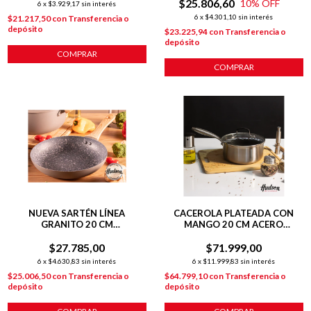
$25.806,60
10
% OFF
6
x
$3.929,17
sin interés
6
x
$4.301,10
sin interés
$21.217,50
con
Transferencia o
depósito
$23.225,94
con
Transferencia o
depósito
COMPRAR
COMPRAR
NUEVA SARTÉN LÍNEA
CACEROLA PLATEADA CON
GRANITO 20 CM
MANGO 20 CM ACERO
ANTIADHERENTE GRIS
INOXIDABLE C/
$27.785,00
ANTIADHERENTE
$71.999,00
6
x
$4.630,83
sin interés
6
x
$11.999,83
sin interés
$25.006,50
con
Transferencia o
$64.799,10
con
Transferencia o
depósito
depósito