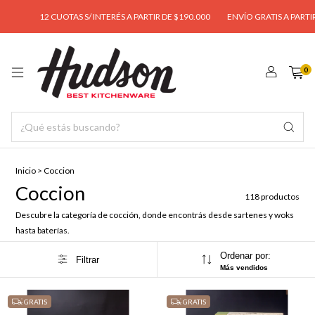
UOTAS S/ INTERÉS A PARTIR DE $190.000
ENVÍO GRATIS A PARTIR DE $95.000
0
Inicio
>
Coccion
Coccion
118 productos
Descubre la categoría de cocción, donde encontrás desde sartenes y woks
hasta baterías.
Ordenar por:
Filtrar
Más vendidos
GRATIS
GRATIS