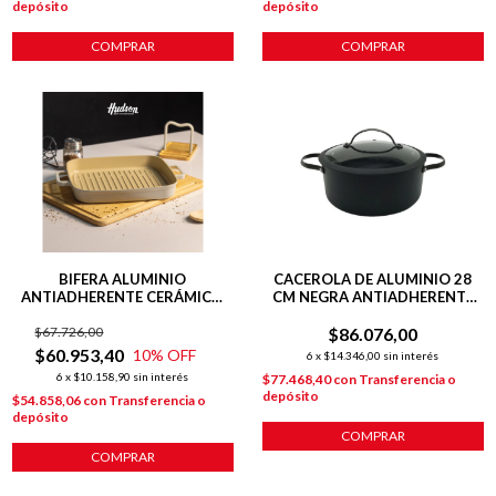
depósito
depósito
COMPRAR
COMPRAR
BIFERA ALUMINIO
CACEROLA DE ALUMINIO 28
ANTIADHERENTE CERÁMICO
CM NEGRA ANTIADHERENTE
28CM LÍNEA HARMONY BEIGE
TOTAL BLACK
$67.726,00
$86.076,00
$60.953,40
10
% OFF
6
x
$14.346,00
sin interés
6
x
$10.158,90
sin interés
$77.468,40
con
Transferencia o
depósito
$54.858,06
con
Transferencia o
depósito
COMPRAR
COMPRAR