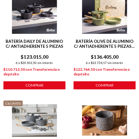
BATERÍA DAILY DE ALUMINIO
BATERÍA OLIVE DE ALUMINIO
C/ ANTIADHERENTE 5 PIEZAS
C/ ANTIADHERENTE 5 PIEZAS +
POT MAT
$123.015,00
$136.405,00
6
x
$20.502,50
sin interés
6
x
$22.734,17
sin interés
$110.713,50
con
Transferencia o
$122.764,50
con
Transferencia o
depósito
depósito
COMPRAR
COMPRAR
GRATIS