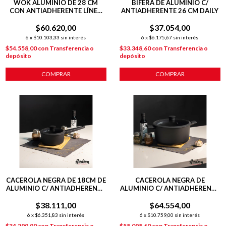
WOK ALUMINIO DE 28 CM
BIFERA DE ALUMINIO C/
CON ANTIADHERENTE LÍNEA
ANTIADHERENTE 26 CM DAILY
OLIVE 4.6 L
$60.620,00
$37.054,00
6
x
$10.103,33
sin interés
6
x
$6.175,67
sin interés
$54.558,00
con
Transferencia o
$33.348,60
con
Transferencia o
depósito
depósito
COMPRAR
COMPRAR
CACEROLA NEGRA DE 18CM DE
CACEROLA NEGRA DE
ALUMINIO C/ ANTIADHERENTE
ALUMINIO C/ ANTIADHERENTE
Y MANGO DAILY
28 CM DAILY
$38.111,00
$64.554,00
6
x
$6.351,83
sin interés
6
x
$10.759,00
sin interés
$34.299,90
con
Transferencia o
$58.098,60
con
Transferencia o