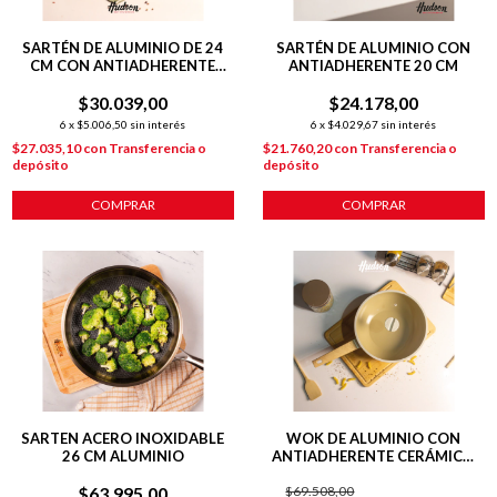
SARTÉN DE ALUMINIO DE 24
SARTÉN DE ALUMINIO CON
CM CON ANTIADHERENTE
ANTIADHERENTE 20 CM
LÍNEA OLIVE 1.4 L
$30.039,00
$24.178,00
6
x
$5.006,50
sin interés
6
x
$4.029,67
sin interés
$27.035,10
con
Transferencia o
$21.760,20
con
Transferencia o
depósito
depósito
COMPRAR
COMPRAR
SARTEN ACERO INOXIDABLE
WOK DE ALUMINIO CON
26 CM ALUMINIO
ANTIADHERENTE CERÁMICO
28 CM LÍNEA HARMONY
$63.995,00
$69.508,00