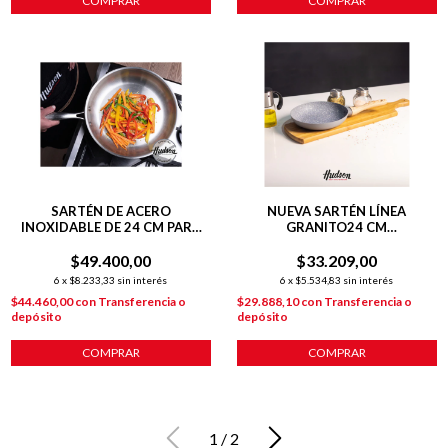
COMPRAR
COMPRAR
SARTÉN DE ACERO
NUEVA SARTÉN LÍNEA
INOXIDABLE DE 24 CM PARA
GRANITO24 CM
INDUCCIÓN
C/ANTIADHERENTE GRIS
$49.400,00
$33.209,00
6
x
$8.233,33
sin interés
6
x
$5.534,83
sin interés
$44.460,00
con
Transferencia o
$29.888,10
con
Transferencia o
depósito
depósito
COMPRAR
1
/
2