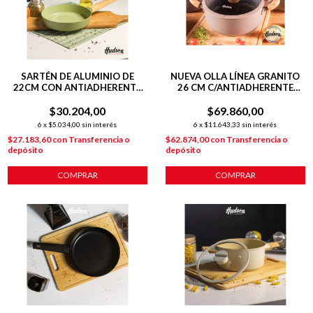
SARTÉN DE ALUMINIO DE
NUEVA OLLA LÍNEA GRANITO
22CM CON ANTIADHERENTE
26 CM C/ANTIADHERENTE
LÍNEA OLIVE 1.3 L
GRIS
$30.204,00
$69.860,00
6
x
$5.034,00
sin interés
6
x
$11.643,33
sin interés
$27.183,60
con
Transferencia o
$62.874,00
con
Transferencia o
depósito
depósito
COMPRAR
COMPRAR