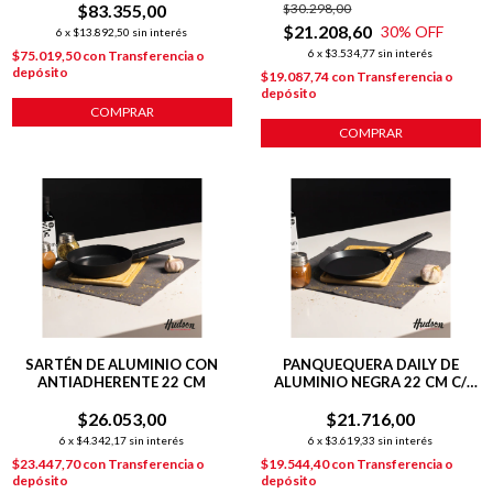
$83.355,00
$30.298,00
$21.208,60
30
% OFF
6
x
$13.892,50
sin interés
6
x
$3.534,77
sin interés
$75.019,50
con
Transferencia o
depósito
$19.087,74
con
Transferencia o
depósito
COMPRAR
COMPRAR
SARTÉN DE ALUMINIO CON
PANQUEQUERA DAILY DE
ANTIADHERENTE 22 CM
ALUMINIO NEGRA 22 CM C/
ANTIADHERENTE
$26.053,00
$21.716,00
6
x
$4.342,17
sin interés
6
x
$3.619,33
sin interés
$23.447,70
con
Transferencia o
$19.544,40
con
Transferencia o
depósito
depósito