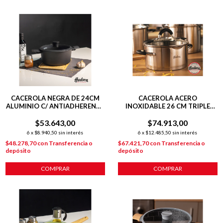
CACEROLA NEGRA DE 24CM
CACEROLA ACERO
ALUMINIO C/ ANTIADHERENTE
INOXIDABLE 26 CM TRIPLE
DAILY
FONDO INDUCCIÓN
$53.643,00
$74.913,00
PLATEADO
6
x
$8.940,50
sin interés
6
x
$12.485,50
sin interés
$48.278,70
con
Transferencia o
$67.421,70
con
Transferencia o
depósito
depósito
COMPRAR
COMPRAR