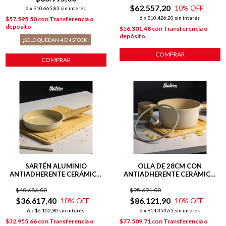
$62.557,20
10
% OFF
6
x
$10.665,83
sin interés
6
x
$10.426,20
sin interés
$57.595,50
con
Transferencia o
depósito
$56.301,48
con
Transferencia o
depósito
¡SOLO QUEDAN
4
EN STOCK!
COMPRAR
COMPRAR
SARTÉN ALUMINIO
OLLA DE 28CM CON
ANTIADHERENTE CERÁMICO
ANTIADHERENTE CERÁMICO
24 CM HARMONY BEIGE
LÍNEA HARMONY INDUCCIÓN
$40.686,00
$95.691,00
$36.617,40
$86.121,90
10
% OFF
10
% OFF
6
x
$6.102,90
sin interés
6
x
$14.353,65
sin interés
$32.955,66
con
Transferencia o
$77.509,71
con
Transferencia o