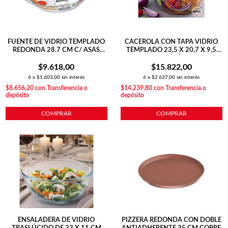
FUENTE DE VIDRIO TEMPLADO
CACEROLA CON TAPA VIDRIO
REDONDA 28.7 CM C/ ASAS
TEMPLADO 23,5 X 20,7 X 9,5
PARA HORNO
CM TRASLÚCIDO
$9.618,00
$15.822,00
6
x
$1.603,00
sin interés
6
x
$2.637,00
sin interés
$8.656,20
con
Transferencia o
$14.239,80
con
Transferencia o
depósito
depósito
COMPRAR
COMPRAR
ENSALADERA DE VIDRIO
PIZZERA REDONDA CON DOBLE