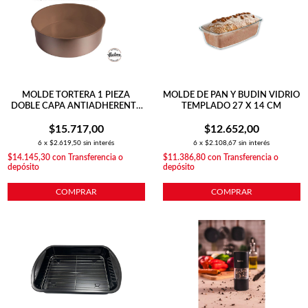
MOLDE TORTERA 1 PIEZA
MOLDE DE PAN Y BUDÍN VIDRIO
DOBLE CAPA ANTIADHERENTE
TEMPLADO 27 X 14 CM
24 CM COBRE
$15.717,00
$12.652,00
6
x
$2.619,50
sin interés
6
x
$2.108,67
sin interés
$14.145,30
con
Transferencia o
$11.386,80
con
Transferencia o
depósito
depósito
COMPRAR
COMPRAR