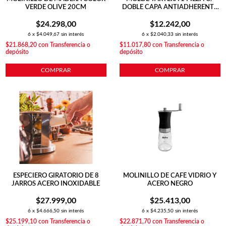
VERDE OLIVE 20CM
DOBLE CAPA ANTIADHERENTE
25 CM COBRE
$24.298,00
$12.242,00
6
x
$4.049,67
sin interés
6
x
$2.040,33
sin interés
$21.868,20
con
Transferencia o
$11.017,80
con
Transferencia o
depósito
depósito
COMPRAR
COMPRAR
ESPECIERO GIRATORIO DE 8
MOLINILLO DE CAFÉ VIDRIO Y
JARROS ACERO INOXIDABLE
ACERO NEGRO
$27.999,00
$25.413,00
6
x
$4.666,50
sin interés
6
x
$4.235,50
sin interés
$25.199,10
con
Transferencia o
$22.871,70
con
Transferencia o