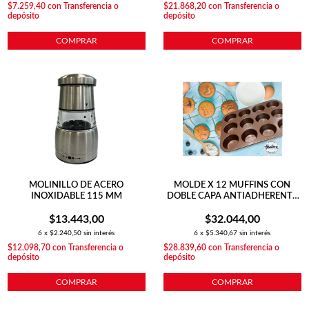
$7.259,40
con
Transferencia o
$21.868,20
con
Transferencia o
depósito
depósito
COMPRAR
COMPRAR
MOLINILLO DE ACERO
MOLDE X 12 MUFFINS CON
INOXIDABLE 115 MM
DOBLE CAPA ANTIADHERENTE
ACERO CARBONO
$13.443,00
$32.044,00
6
x
$2.240,50
sin interés
6
x
$5.340,67
sin interés
$12.098,70
con
Transferencia o
$28.839,60
con
Transferencia o
depósito
depósito
COMPRAR
COMPRAR