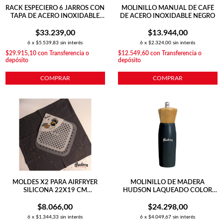
RACK ESPECIERO 6 JARROS CON
MOLINILLO MANUAL DE CAFÉ
TAPA DE ACERO INOXIDABLE
DE ACERO INOXIDABLE NEGRO
PLATEADO
$33.239,00
$13.944,00
6
x
$5.539,83
sin interés
6
x
$2.324,00
sin interés
$29.915,10
con
Transferencia o
$12.549,60
con
Transferencia o
depósito
depósito
COMPRAR
COMPRAR
MOLDES X2 PARA AIRFRYER
MOLINILLO DE MADERA
SILICONA 22X19 CM
HUDSON LAQUEADO COLOR
CUADRADO
NEGRO 20 CM
$8.066,00
$24.298,00
6
x
$1.344,33
sin interés
6
x
$4.049,67
sin interés