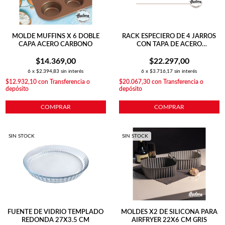
MOLDE MUFFINS X 6 DOBLE
RACK ESPECIERO DE 4 JARROS
CAPA ACERO CARBONO
CON TAPA DE ACERO
INOXIDABLE PLATEADO
$14.369,00
$22.297,00
6
x
$2.394,83
sin interés
6
x
$3.716,17
sin interés
$12.932,10
con
Transferencia o
$20.067,30
con
Transferencia o
depósito
depósito
COMPRAR
COMPRAR
SIN STOCK
SIN STOCK
FUENTE DE VIDRIO TEMPLADO
MOLDES X2 DE SILICONA PARA
REDONDA 27X3.5 CM
AIRFRYER 22X6 CM GRIS