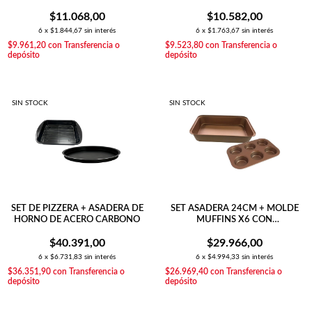
$11.068,00
$10.582,00
6
x
$1.844,67
sin interés
6
x
$1.763,67
sin interés
$9.961,20
con
Transferencia o
$9.523,80
con
Transferencia o
depósito
depósito
SIN STOCK
SIN STOCK
SET DE PIZZERA + ASADERA DE
SET ASADERA 24CM + MOLDE
HORNO DE ACERO CARBONO
MUFFINS X6 CON
ANTIADHERENTE
$40.391,00
$29.966,00
6
x
$6.731,83
sin interés
6
x
$4.994,33
sin interés
$36.351,90
con
Transferencia o
$26.969,40
con
Transferencia o
depósito
depósito