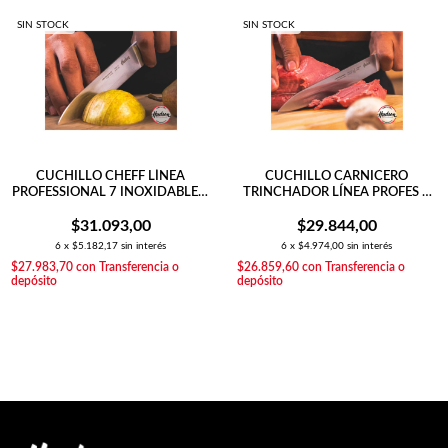
SIN STOCK
SIN STOCK
CUCHILLO CHEFF LÍNEA
CUCHILLO CARNICERO
PROFESSIONAL 7 INOXIDABLE +
TRINCHADOR LÍNEA PROFES +
TABLA DE MADERA 33X23
TABLA DE MADERA 33X23 CM
$31.093,00
$29.844,00
6
x
$5.182,17
sin interés
6
x
$4.974,00
sin interés
$27.983,70
con
Transferencia o
$26.859,60
con
Transferencia o
depósito
depósito