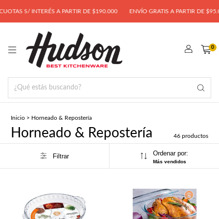
 S/ INTERÉS A PARTIR DE $190.000
ENVÍO GRATIS A PARTIR DE $95.000
0
Inicio
>
Horneado & Repostería
Horneado & Repostería
46 productos
Ordenar por:
Filtrar
Más vendidos