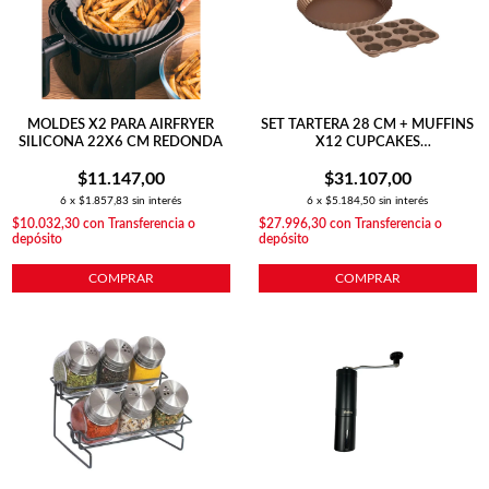
MOLDES X2 PARA AIRFRYER
SET TARTERA 28 CM + MUFFINS
SILICONA 22X6 CM REDONDA
X12 CUPCAKES
ANTIADHERENTE
$11.147,00
$31.107,00
6
x
$1.857,83
sin interés
6
x
$5.184,50
sin interés
$10.032,30
con
Transferencia o
$27.996,30
con
Transferencia o
depósito
depósito
COMPRAR
COMPRAR