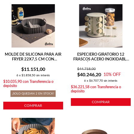
MOLDE DE SILICONA PARA AIR
ESPECIERO GIRATORIO 12
FRYER 22X7,5 CM CON
FRASCOS ACERO INOXIDABLE
SEPARADOR
LÍNEA HARMONY
$11.151,00
$44.718,00
$40.246,20
10
% OFF
6
x
$1.858,50
sin interés
6
x
$6.707,70
sin interés
$10.035,90
con
Transferencia o
depósito
$36.221,58
con
Transferencia o
depósito
¡SOLO QUEDAN
2
EN STOCK!
COMPRAR
COMPRAR