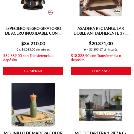
ESPECIERO NEGRO GIRATORIO
ASADERA RECTANGULAR
DE ACERO INOXIDABLE CON 8
DOBLE ANTIADHERENTE 37.5
FRASCOS ORGANIZADOR DE
CM COLOR COBRE
$36.210,00
COCINA
$20.371,00
6
x
$6.035,00
sin interés
6
x
$3.395,17
sin interés
$32.589,00
con
Transferencia o
$18.333,90
con
Transferencia o
depósito
depósito
COMPRAR
COMPRAR
MOLINILLO DE MADERA COLOR
MOLDE TARTERA 1 PIEZA C/