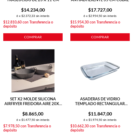
TRASLÚCIDO DE 23 X 11 CM
ANTIADHERENTE 35 CM COBRE
$14.234,00
$17.727,00
6
x
$2.372,33
sin interés
6
x
$2.954,50
sin interés
$12.810,60
con
Transferencia o
$15.954,30
con
Transferencia o
depósito
depósito
COMPRAR
COMPRAR
SET X2 MOLDE SILICONA
ASADERAS DE VIDRIO
AIRFRYER FREIDORA AIRE 20X6
TEMPLADO RECTANGULAR
CM REDONDA
VT01 29.5 CM
$8.865,00
$11.847,00
6
x
$1.477,50
sin interés
6
x
$1.974,50
sin interés
$7.978,50
con
Transferencia o
$10.662,30
con
Transferencia o
depósito
depósito