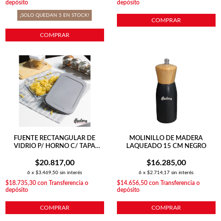
depósito
depósito
¡SOLO QUEDAN
5
EN STOCK!
COMPRAR
COMPRAR
FUENTE RECTANGULAR DE
MOLINILLO DE MADERA
VIDRIO P/ HORNO C/ TAPA
LAQUEADO 15 CM NEGRO
345X206X52
$20.817,00
$16.285,00
6
x
$3.469,50
sin interés
6
x
$2.714,17
sin interés
$18.735,30
con
Transferencia o
$14.656,50
con
Transferencia o
depósito
depósito
COMPRAR
COMPRAR