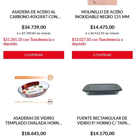
ASADERA DE ACERO AL
MOLINILLO DE ACERO
CARBONO 40X28X7 CON
INOXIDABLE NEGRO 125 MM
REJILLA DE ACERO
$34.739,00
$14.475,00
6
x
$5.789,83
sin interés
6
x
$2.412,50
sin interés
$31.265,10
con
Transferencia o
$13.027,50
con
Transferencia o
depósito
depósito
COMPRAR
COMPRAR
ASADERAS DE VIDRIO
FUENTE RECTANGULAR DE
TEMPLADO OVALADA HORNO
VIDRIO P/ HORNO C/ TAPA
39X27X6 CM
295X176X51 GRIS
$18.641,00
$14.170,00