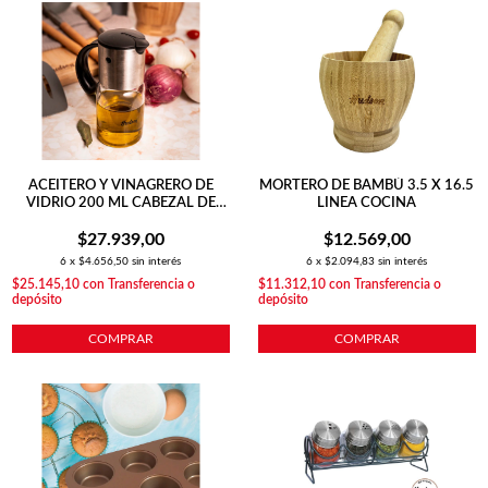
ACEITERO Y VINAGRERO DE
MORTERO DE BAMBÚ 3.5 X 16.5
VIDRIO 200 ML CABEZAL DE
LINEA COCINA
ACERO INOXIDABLE
$27.939,00
$12.569,00
6
x
$4.656,50
sin interés
6
x
$2.094,83
sin interés
$25.145,10
con
Transferencia o
$11.312,10
con
Transferencia o
depósito
depósito
COMPRAR
COMPRAR