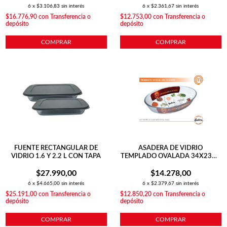
6
x
$3.106,83
sin interés
6
x
$2.361,67
sin interés
$16.776,90
con
Transferencia o
$12.753,00
con
Transferencia o
depósito
depósito
COMPRAR
COMPRAR
FUENTE RECTANGULAR DE
ASADERA DE VIDRIO
VIDRIO 1.6 Y 2.2 L CON TAPA
TEMPLADO OVALADA 34X23X6
CM PARA HORNO
$27.990,00
$14.278,00
6
x
$4.665,00
sin interés
6
x
$2.379,67
sin interés
$25.191,00
con
Transferencia o
$12.850,20
con
Transferencia o
depósito
depósito
COMPRAR
COMPRAR