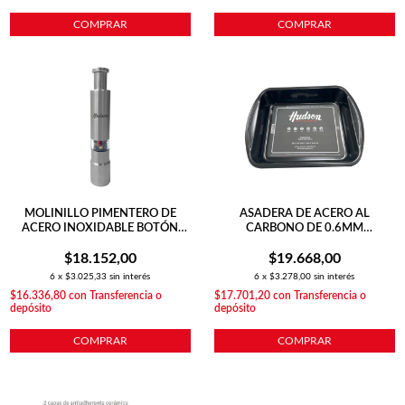
COMPRAR
COMPRAR
MOLINILLO PIMENTERO DE
ASADERA DE ACERO AL
ACERO INOXIDABLE BOTÓN
CARBONO DE 0.6MM
PULSADOR
35X27X6.8
$18.152,00
$19.668,00
6
x
$3.025,33
sin interés
6
x
$3.278,00
sin interés
$16.336,80
con
Transferencia o
$17.701,20
con
Transferencia o
depósito
depósito
COMPRAR
COMPRAR