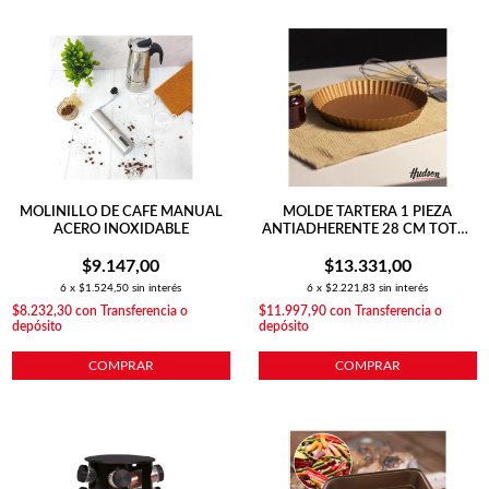
MOLINILLO DE CAFÉ MANUAL
MOLDE TARTERA 1 PIEZA
ACERO INOXIDABLE
ANTIADHERENTE 28 CM TOTAL
COBRE
$9.147,00
$13.331,00
6
x
$1.524,50
sin interés
6
x
$2.221,83
sin interés
$8.232,30
con
Transferencia o
$11.997,90
con
Transferencia o
depósito
depósito
COMPRAR
COMPRAR