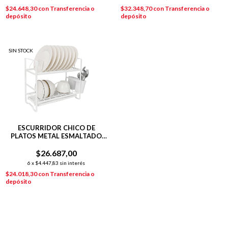
$24.648,30
con
Transferencia o
$32.348,70
con
Transferencia o
depósito
depósito
SIN STOCK
ESCURRIDOR CHICO DE
PLATOS METAL ESMALTADO
BLANCO 2 PISOS
$26.687,00
6
x
$4.447,83
sin interés
$24.018,30
con
Transferencia o
depósito