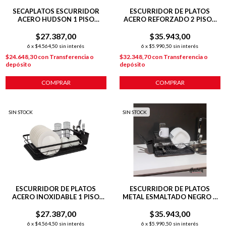
SECAPLATOS ESCURRIDOR
ESCURRIDOR DE PLATOS
ACERO HUDSON 1 PISO
ACERO REFORZADO 2 PISOS
BANDEJA COCINA BZ3 COLOR
BLANCO
BLANCO SP09
$27.387,00
$35.943,00
6
x
$4.564,50
sin interés
6
x
$5.990,50
sin interés
$24.648,30
con
Transferencia o
$32.348,70
con
Transferencia o
depósito
depósito
COMPRAR
COMPRAR
SIN STOCK
SIN STOCK
ESCURRIDOR DE PLATOS
ESCURRIDOR DE PLATOS
ACERO INOXIDABLE 1 PISO
METAL ESMALTADO NEGRO 2
NEGRO
PISOS
$27.387,00
$35.943,00
6
x
$4.564,50
sin interés
6
x
$5.990,50
sin interés