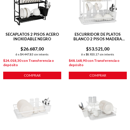
SECAPLATOS 2 PISOS ACERO
ESCURRIDOR DE PLATOS
INOXIDABLE NEGRO
BLANCO 2 PISOS MADERA
LINEA HUDSON
$26.687,00
$53.521,00
6
x
$4.447,83
sin interés
6
x
$8.920,17
sin interés
$24.018,30
con
Transferencia o
$48.168,90
con
Transferencia o
depósito
depósito
COMPRAR
COMPRAR