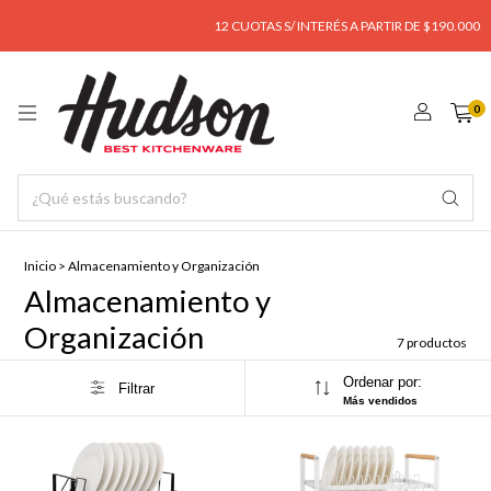
12 CUOTAS S/ INTERÉS A PARTIR DE $190.000
0
Inicio
>
Almacenamiento y Organización
Almacenamiento y
Organización
7 productos
Ordenar por:
Filtrar
Más vendidos