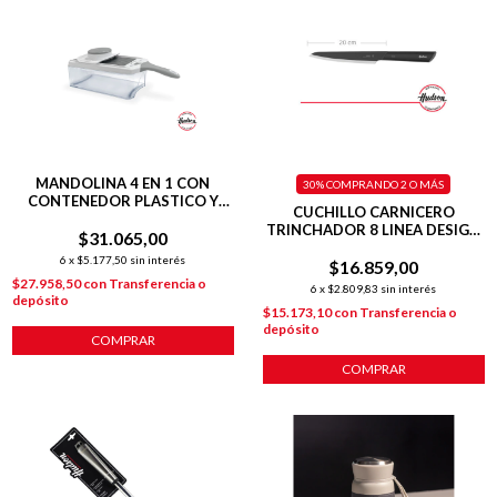
MANDOLINA 4 EN 1 CON
30%
COMPRANDO 2 O MÁS
CONTENEDOR PLASTICO Y
CUCHILLO CARNICERO
FILOS DE ACERO INOXIDABLE
TRINCHADOR 8 LINEA DESIGN
$31.065,00
20 CM
6
x
$5.177,50
sin interés
$16.859,00
$27.958,50
con
Transferencia o
6
x
$2.809,83
sin interés
depósito
$15.173,10
con
Transferencia o
depósito
COMPRAR
COMPRAR