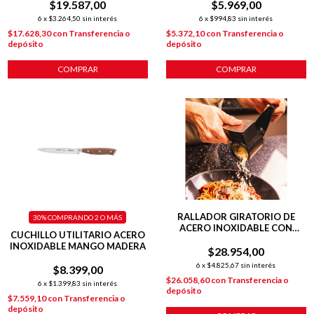
$19.587,00
$5.969,00
6
x
$3.264,50
sin interés
6
x
$994,83
sin interés
$17.628,30
con
Transferencia o
$5.372,10
con
Transferencia o
depósito
depósito
COMPRAR
COMPRAR
RALLADOR GIRATORIO DE
30%
COMPRANDO 2 O MÁS
ACERO INOXIDABLE CON
CUCHILLO UTILITARIO ACERO
CUERPO DE PLÁSTICO Y
INOXIDABLE MANGO MADERA
MANGO ERGONÓMICO
$28.954,00
6
x
$4.825,67
sin interés
$8.399,00
$26.058,60
con
Transferencia o
6
x
$1.399,83
sin interés
depósito
$7.559,10
con
Transferencia o
depósito