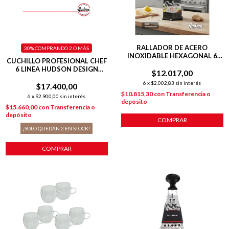
RALLADOR DE ACERO
30%
COMPRANDO 2 O MÁS
INOXIDABLE HEXAGONAL 6
CUCHILLO PROFESIONAL CHEF
CARAS HUDSON NEGRO
6 LINEA HUDSON DESIGN
$12.017,00
COLOR NEGRO
6
x
$2.002,83
sin interés
$17.400,00
$10.815,30
con
Transferencia o
6
x
$2.900,00
sin interés
depósito
$15.660,00
con
Transferencia o
depósito
COMPRAR
¡SOLO QUEDAN
2
EN STOCK!
COMPRAR