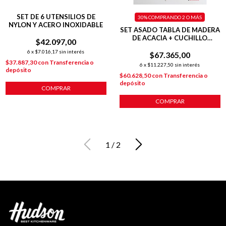
SET DE 6 UTENSILIOS DE
30%
COMPRANDO 2 O MÁS
NYLON Y ACERO INOXIDABLE
SET ASADO TABLA DE MADERA
DE ACACIA + CUCHILLO
$42.097,00
PROFESIONAL CHEF 7"
6
x
$7.016,17
sin interés
$67.365,00
$37.887,30
con
Transferencia o
6
x
$11.227,50
sin interés
depósito
$60.628,50
con
Transferencia o
depósito
COMPRAR
COMPRAR
1
/
2