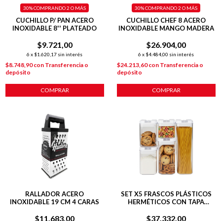
30%
COMPRANDO 2 O MÁS
30%
COMPRANDO 2 O MÁS
CUCHILLO P/ PAN ACERO
CUCHILLO CHEF 8 ACERO
INOXIDABLE 8'' PLATEADO
INOXIDABLE MANGO MADERA
$9.721,00
$26.904,00
6
x
$1.620,17
sin interés
6
x
$4.484,00
sin interés
$8.748,90
con
Transferencia o
$24.213,60
con
Transferencia o
depósito
depósito
COMPRAR
COMPRAR
RALLADOR ACERO
SET X5 FRASCOS PLÁSTICOS
INOXIDABLE 19 CM 4 CARAS
HERMÉTICOS CON TAPA
RECTANGULARES
$11.683,00
$37.332,00