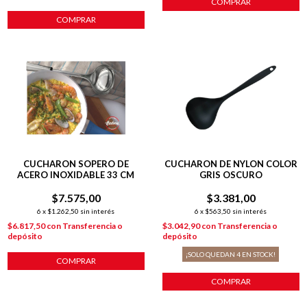
COMPRAR
COMPRAR
CUCHARON SOPERO DE
CUCHARON DE NYLON COLOR
ACERO INOXIDABLE 33 CM
GRIS OSCURO
$7.575,00
$3.381,00
6
x
$1.262,50
sin interés
6
x
$563,50
sin interés
$6.817,50
con
Transferencia o
$3.042,90
con
Transferencia o
depósito
depósito
¡SOLO QUEDAN
4
EN STOCK!
COMPRAR
COMPRAR