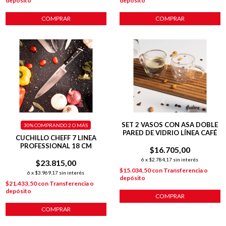
depósito
depósito
COMPRAR
COMPRAR
SET 2 VASOS CON ASA DOBLE
30%
COMPRANDO 2 O MÁS
PARED DE VIDRIO LÍNEA CAFÉ
CUCHILLO CHEFF 7 LINEA
PROFESSIONAL 18 CM
$16.705,00
6
x
$2.784,17
sin interés
$23.815,00
$15.034,50
con
Transferencia o
6
x
$3.969,17
sin interés
depósito
$21.433,50
con
Transferencia o
depósito
COMPRAR
COMPRAR