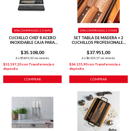
30%
COMPRANDO 2 O MÁS
30%
COMPRANDO 2 O MÁS
CUCHILLO CHEF 8 ACERO
SET TABLA DE MADERA + 2
INOXIDABLE CAJA PARA
CUCHILLOS PROFESIONALES
REGALO
DE QUESO
$35.108,00
$37.951,00
6
x
$5.851,33
sin interés
6
x
$6.325,17
sin interés
$31.597,20
con
Transferencia o
$34.155,90
con
Transferencia o
depósito
depósito
COMPRAR
COMPRAR