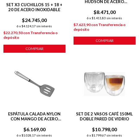
HUDSON DE ACERO
SET X3 CUCHILLOS 15 + 18 +
INOXIDABLE 6 CARAS 20 CM
20 DE ACERO INOXIDABLE
$8.471,00
6
x
$1.411,83
sin interés
$24.745,00
$7.623,90
con
Transferencia o
6
x
$4.124,17
sin interés
depósito
$22.270,50
con
Transferencia o
depósito
COMPRAR
COMPRAR
ESPÁTULA CALADA NYLON
SET DE 2 VASOS CAFÉ 150ML
CON MANGO DE ACERO
DOBLE PARED DE VIDRIO
INOXIDABLE
$6.169,00
$10.798,00
6
x
$1.028,17
sin interés
6
x
$1.799,67
sin interés