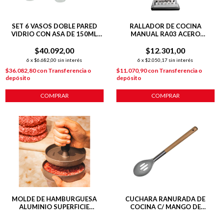
SET 6 VASOS DOBLE PARED
RALLADOR DE COCINA
VIDRIO CON ASA DE 150ML
MANUAL RA03 ACERO
HUDSON
INOXIDABLE
$40.092,00
$12.301,00
6
x
$6.682,00
sin interés
6
x
$2.050,17
sin interés
$36.082,80
con
Transferencia o
$11.070,90
con
Transferencia o
depósito
depósito
COMPRAR
COMPRAR
MOLDE DE HAMBURGUESA
CUCHARA RANURADA DE
ALUMINIO SUPERFICIE
COCINA C/ MANGO DE
ACANALADA
MADERA