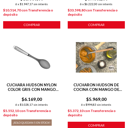
6
x
$1.947,17
sin interés
6
x
$6.222,00
sin interés
$10.514,70
con
Transferencia o
$33.598,80
con
Transferencia o
depósito
depósito
COMPRAR
COMPRAR
CUCHARA HUDSON NYLON
CUCHARON HUDSON DE
COLOR GRIS CON MANGO
COCINA CON MANGO DE
ACERO INOXIDABLE
MADERA COLOR GRIS
$6.169,00
$5.969,00
6
x
$1.028,17
sin interés
6
x
$994,83
sin interés
$5.552,10
con
Transferencia o
$5.372,10
con
Transferencia o
depósito
depósito
¡SOLO QUEDAN
5
EN STOCK!
COMPRAR