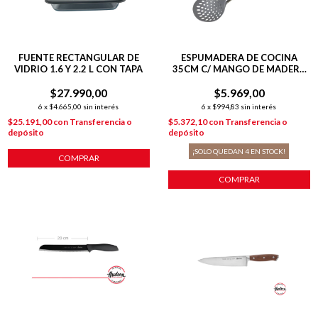
FUENTE RECTANGULAR DE
ESPUMADERA DE COCINA
VIDRIO 1.6 Y 2.2 L CON TAPA
35CM C/ MANGO DE MADERA
MARRÓN CLARO
$27.990,00
$5.969,00
6
x
$4.665,00
sin interés
6
x
$994,83
sin interés
$25.191,00
con
Transferencia o
$5.372,10
con
Transferencia o
depósito
depósito
¡SOLO QUEDAN
4
EN STOCK!
COMPRAR
COMPRAR