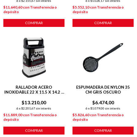
6
x
$2.155,67
sin interés
6
x
$1.028,17
sin interés
$11.640,60
con
Transferencia o
$5.552,10
con
Transferencia o
depósito
depósito
COMPRAR
COMPRAR
RALLADOR ACERO
ESPUMADERA DE NYLON 35
INOXIDABLE 22 X 11.5 X 14.2 4
CM GRIS OSCURO
CARAS PLATEADO
$13.210,00
$6.474,00
6
x
$2.201,67
sin interés
6
x
$1.079,00
sin interés
$11.889,00
con
Transferencia o
$5.826,60
con
Transferencia o
depósito
depósito
COMPRAR
COMPRAR