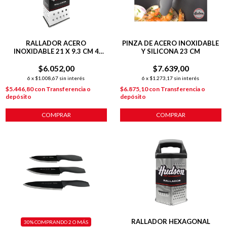
RALLADOR ACERO
PINZA DE ACERO INOXIDABLE
INOXIDABLE 21 X 9.3 CM 4
Y SILICONA 23 CM
CARAS
$6.052,00
$7.639,00
6
x
$1.008,67
sin interés
6
x
$1.273,17
sin interés
$5.446,80
con
Transferencia o
$6.875,10
con
Transferencia o
depósito
depósito
COMPRAR
COMPRAR
RALLADOR HEXAGONAL
30%
COMPRANDO 2 O MÁS