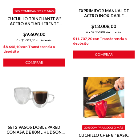
EXPRIMIDOR MANUAL DE
30%
COMPRANDO 2 O MÁS
ACERO INOXIDABLE
CUCHILLO TRINCHANTE 8''
RESISTENTE Y FÁCIL DE LAVAR
ACERO ANTIADHERENTE
$13.008,00
BASIC
6
x
$2.168,00
sin interés
$9.609,00
$11.707,20
con
Transferencia o
6
x
$1.601,50
sin interés
depósito
$8.648,10
con
Transferencia o
depósito
COMPRAR
COMPRAR
SET2 VASOS DOBLE PARED
30%
COMPRANDO 2 O MÁS
CON ASA DE 80ML HUDSON
CUCHILLO CHEF 8'' BASIC
OFICIAL