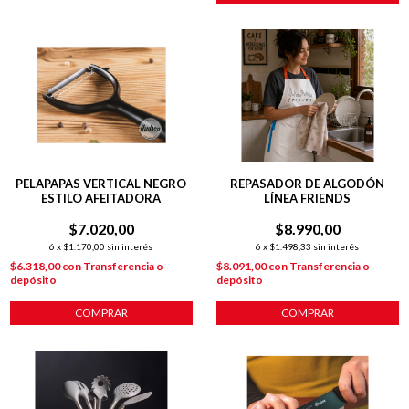
PELAPAPAS VERTICAL NEGRO
REPASADOR DE ALGODÓN
ESTILO AFEITADORA
LÍNEA FRIENDS
$7.020,00
$8.990,00
6
x
$1.170,00
sin interés
6
x
$1.498,33
sin interés
$6.318,00
con
Transferencia o
$8.091,00
con
Transferencia o
depósito
depósito
COMPRAR