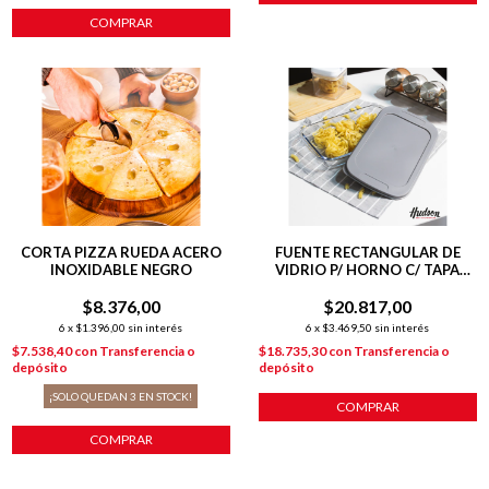
COMPRAR
CORTA PIZZA RUEDA ACERO
FUENTE RECTANGULAR DE
INOXIDABLE NEGRO
VIDRIO P/ HORNO C/ TAPA
345X206X52
$8.376,00
$20.817,00
6
x
$1.396,00
sin interés
6
x
$3.469,50
sin interés
$7.538,40
con
Transferencia o
$18.735,30
con
Transferencia o
depósito
depósito
¡SOLO QUEDAN
3
EN STOCK!
COMPRAR
COMPRAR