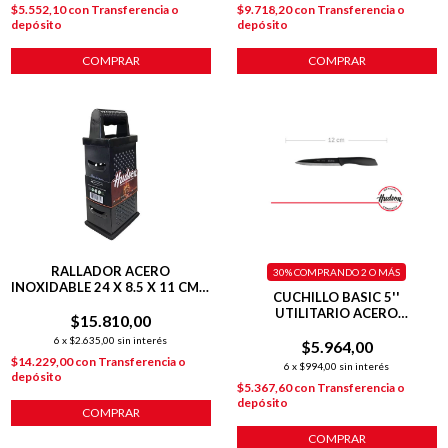
$5.552,10
con
Transferencia o
$9.718,20
con
Transferencia o
depósito
depósito
COMPRAR
COMPRAR
RALLADOR ACERO
30%
COMPRANDO 2 O MÁS
INOXIDABLE 24 X 8.5 X 11 CM 4
CUCHILLO BASIC 5''
CARAS
UTILITARIO ACERO
$15.810,00
INOXIDABLE
6
x
$2.635,00
sin interés
$5.964,00
$14.229,00
con
Transferencia o
6
x
$994,00
sin interés
depósito
$5.367,60
con
Transferencia o
depósito
COMPRAR
COMPRAR