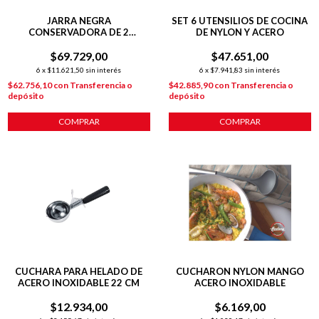
JARRA NEGRA
SET 6 UTENSILIOS DE COCINA
CONSERVADORA DE 2
DE NYLON Y ACERO
LITROS+ TAPA HERMETICA
$69.729,00
ACERO
$47.651,00
6
x
$11.621,50
sin interés
6
x
$7.941,83
sin interés
$62.756,10
con
Transferencia o
$42.885,90
con
Transferencia o
depósito
depósito
COMPRAR
COMPRAR
CUCHARA PARA HELADO DE
CUCHARON NYLON MANGO
ACERO INOXIDABLE 22 CM
ACERO INOXIDABLE
$12.934,00
$6.169,00