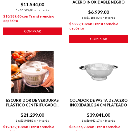
ACERO INOXIDABLE NEGRO
$11.544,00
6
x
$1.924,00
sin interés
$6.999,00
$10.389,60
con
Transferencia o
6
x
$1.166,50
sin interés
depósito
$6.299,10
con
Transferencia o
depósito
COMPRAR
COMPRAR
ESCURRIDOR DE VERDURAS
COLADOR DE PASTA DE ACERO
PLÁSTICO CENTRIFUGADOR
INOXIDABLE 24 CM PLATEADO
BLANCO
$21.299,00
$39.841,00
6
x
$3.549,83
sin interés
6
x
$6.640,17
sin interés
$19.169,10
con
Transferencia o
$35.856,90
con
Transferencia o