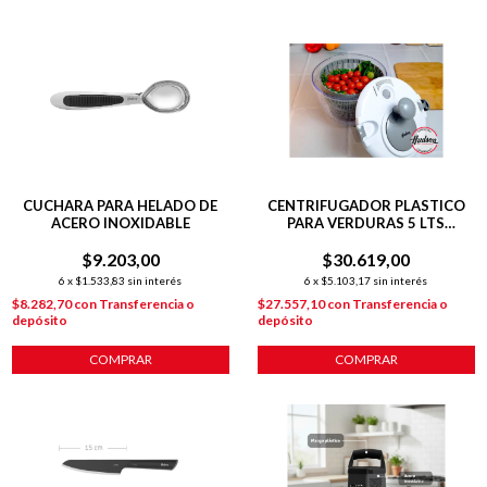
CUCHARA PARA HELADO DE
CENTRIFUGADOR PLASTICO
ACERO INOXIDABLE
PARA VERDURAS 5 LTS
ESCURRIDOR Y SEGUROS
$9.203,00
$30.619,00
PLÁSTICOS
6
x
$1.533,83
sin interés
6
x
$5.103,17
sin interés
$8.282,70
con
Transferencia o
$27.557,10
con
Transferencia o
depósito
depósito
COMPRAR
COMPRAR