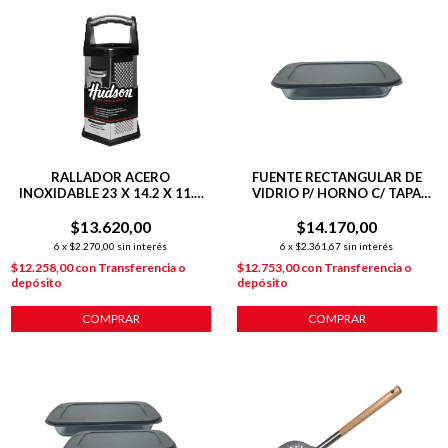
RALLADOR ACERO
FUENTE RECTANGULAR DE
INOXIDABLE 23 X 14.2 X 11.8
VIDRIO P/ HORNO C/ TAPA
CM HEXAGONAL 6 CARAS
295X176X51 GRIS
$13.620,00
$14.170,00
6
x
$2.270,00
sin interés
6
x
$2.361,67
sin interés
$12.258,00
con
Transferencia o
$12.753,00
con
Transferencia o
depósito
depósito
COMPRAR
COMPRAR