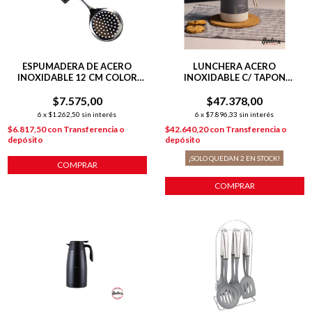
ESPUMADERA DE ACERO
LUNCHERA ACERO
INOXIDABLE 12 CM COLOR
INOXIDABLE C/ TAPON
ACERO
HERMETICO + CUCHARA
$7.575,00
$47.378,00
6
x
$1.262,50
sin interés
6
x
$7.896,33
sin interés
$6.817,50
con
Transferencia o
$42.640,20
con
Transferencia o
depósito
depósito
¡SOLO QUEDAN
2
EN STOCK!
COMPRAR
COMPRAR