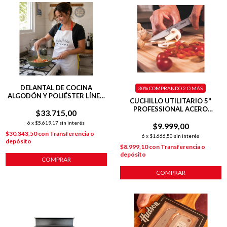
DELANTAL DE COCINA
30%
COMPRANDO 2 O MÁS
ALGODÓN Y POLIÉSTER LÍNEA
CUCHILLO UTILITARIO 5"
FRIENDS BLANCO
PROFESSIONAL ACERO
$33.715,00
INOXIDABLE
6
x
$5.619,17
sin interés
$9.999,00
$30.343,50
con
Transferencia o
6
x
$1.666,50
sin interés
depósito
$8.999,10
con
Transferencia o
depósito
COMPRAR