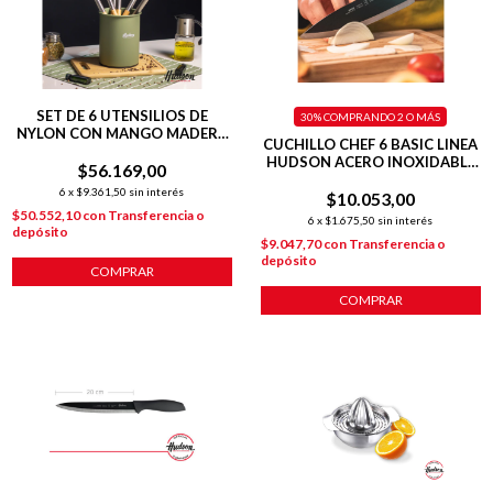
SET DE 6 UTENSILIOS DE
30%
COMPRANDO 2 O MÁS
NYLON CON MANGO MADERA
CUCHILLO CHEF 6 BASIC LINEA
LÍNEA OLIVE
HUDSON ACERO INOXIDABLE
$56.169,00
NEGRO
6
x
$9.361,50
sin interés
$10.053,00
$50.552,10
con
Transferencia o
6
x
$1.675,50
sin interés
depósito
$9.047,70
con
Transferencia o
depósito
COMPRAR
COMPRAR