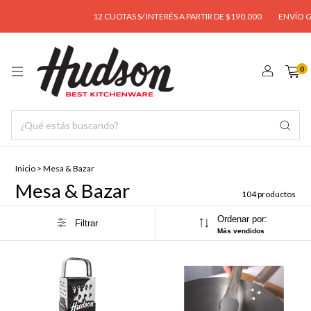
12 CUOTAS S/ INTERÉS A PARTIR DE $190.000
ENVÍO GRATIS A PART
0
Inicio
>
Mesa & Bazar
Mesa & Bazar
104 productos
Ordenar por:
Filtrar
Más vendidos