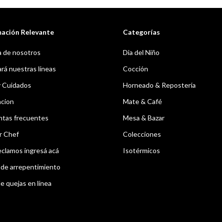
mación Relevante
Categorías
 de nosotros
Dia del Niño
á nuestras líneas
Cocción
y Cuidados
Horneado & Repostería
acion
Mate & Café
ntas frecuentes
Mesa & Bazar
r Chef
Colecciones
eclamos ingresá acá
Isotérmicos
de arrepentimiento
e quejas en línea