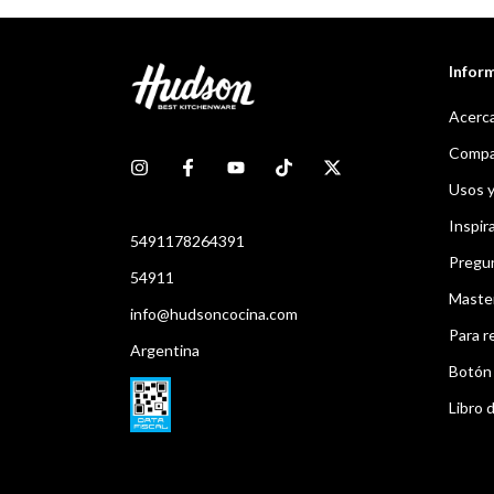
Infor
Acerca
Compar
Usos 
Inspir
5491178264391
Pregu
54911
Maste
info@hudsoncocina.com
Para r
Argentina
Botón 
Libro d