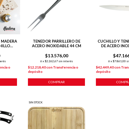
E MADERA
TENEDOR PARRILLERO DE
CUCHILLO Y TEN
HILLO
ACERO INOXIDABLE 44 CM
DE ACERO INOX
EF 7"
PARRIL
0
$13.576,00
$47.16
terés
6
x
$2.262,67
sin interés
6
x
$7.861,00
si
encia o
$12.218,40
con
Transferencia o
$42.449,40
con
Tran
depósito
depósito
COMPRAR
COMPR
SIN STOCK