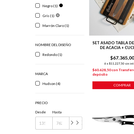
Negro (1)
Gris (1)
Marrón Claro (1)
SET ASADO TABLA D
NOMBRE DEL DISEÑO
DE ACACIA + CUC
PROFESIONAL CH
Redondo (1)
$67.365,0
6
x
$11.227,50
sin in
$60.628,50
con
Transfer
MARCA
depósito
Hudson (4)
COMPRAR
PRECIO
Desde
Hasta