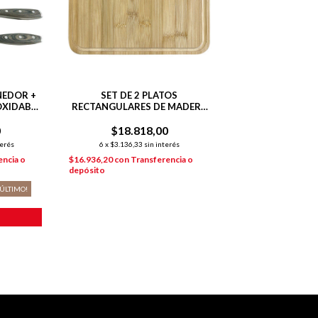
NEDOR +
SET DE 2 PLATOS
OXIDABLE
RECTANGULARES DE MADERA
21X26CM
0
$18.818,00
terés
6
x
$3.136,33
sin interés
encia o
$16.936,20
con
Transferencia o
depósito
 ÚLTIMO!