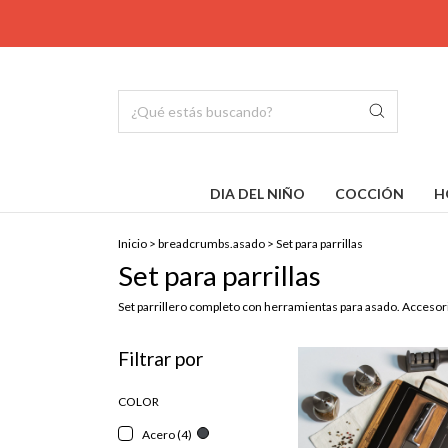
DIA DEL NIÑO
COCCIÓN
H
Inicio
>
breadcrumbs.asado
>
Set para parrillas
Set para parrillas
Set parrillero completo con herramientas para asado. Accesorios
Filtrar por
COLOR
Acero (4)