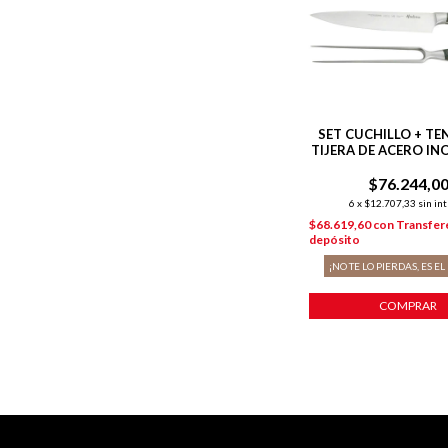
SET CUCHILLO + TE
TIJERA DE ACERO IN
P/ PARRILLA
$76.244,0
6
x
$12.707,33
sin in
$68.619,60
con
Transfer
depósito
¡NO TE LO PIERDAS, ES EL
COMPRAR