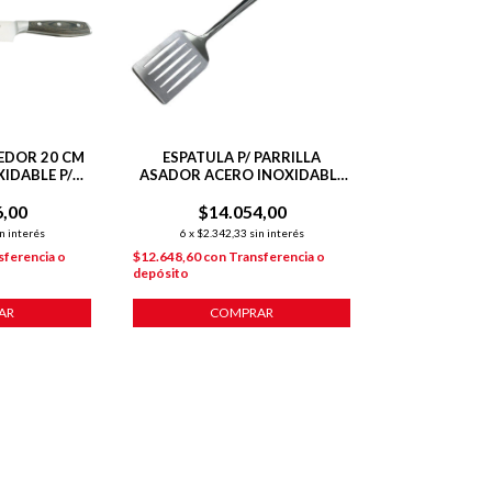
EDOR 20 CM
ESPATULA P/ PARRILLA
IDABLE P/
ASADOR ACERO INOXIDABLE
LA
44 CM
6,00
$14.054,00
n interés
6
x
$2.342,33
sin interés
sferencia o
$12.648,60
con
Transferencia o
depósito
AR
COMPRAR