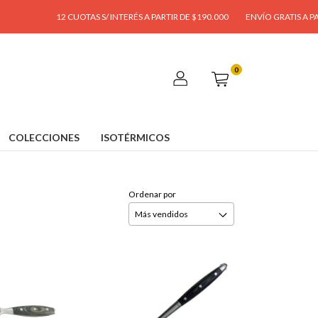
12 CUOTAS S/ INTERÉS A PARTIR DE $190.000
ENVÍO GRATIS A PARTIR
0
COLECCIONES
ISOTÉRMICOS
Ordenar por