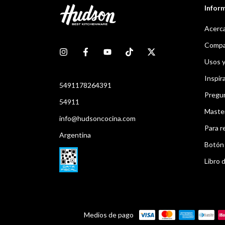
Infor
Acerca
Compar
Usos 
Inspir
5491178264391
Pregu
54911
Maste
info@hudsoncocina.com
Para r
Argentina
Botón 
Libro d
Medios de pago