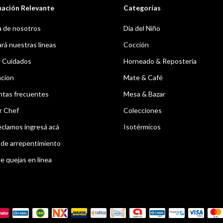
mación Relevante
Categorías
 de nosotros
Dia del Niño
á nuestras líneas
Cocción
y Cuidados
Horneado & Repostería
acion
Mate & Café
ntas frecuentes
Mesa & Bazar
r Chef
Colecciones
eclamos ingresá acá
Isotérmicos
de arrepentimiento
e quejas en línea