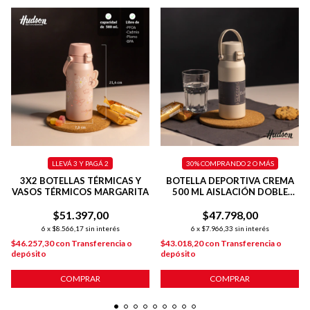
LLEVÁ 3 Y PAGÁ 2
30%
COMPRANDO 2 O MÁS
3X2 BOTELLAS TÉRMICAS Y
BOTELLA DEPORTIVA CREMA
VASOS TÉRMICOS MARGARITA
500 ML AISLACIÓN DOBLE
PARED + TAPA FLIP
$51.397,00
$47.798,00
6
x
$8.566,17
sin interés
6
x
$7.966,33
sin interés
$46.257,30
con
Transferencia o
$43.018,20
con
Transferencia o
depósito
depósito
COMPRAR
COMPRAR