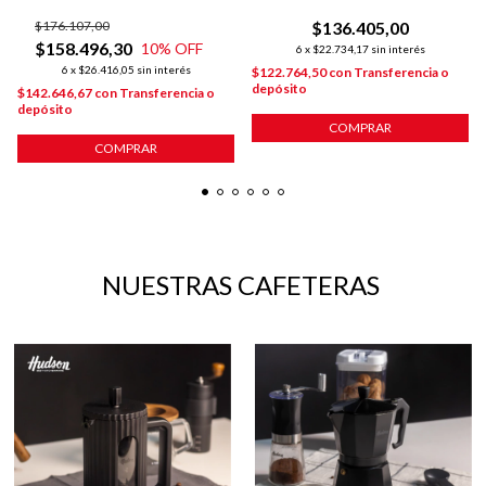
CERÁMICO LÍNEA HARMONY
POT MAT
$176.107,00
$136.405,00
$158.496,30
10
% OFF
6
x
$22.734,17
sin interés
6
x
$26.416,05
sin interés
$122.764,50
con
Transferencia o
depósito
$142.646,67
con
Transferencia o
depósito
COMPRAR
COMPRAR
NUESTRAS CAFETERAS