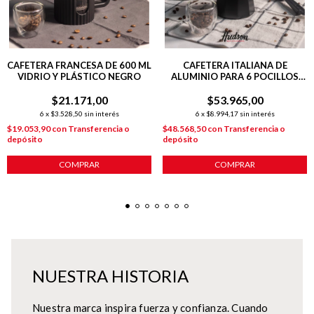
CAFETERA FRANCESA DE 600 ML
CAFETERA ITALIANA DE
VIDRIO Y PLÁSTICO NEGRO
ALUMINIO PARA 6 POCILLOS
LÍNEA TOTAL BLACK
$21.171,00
$53.965,00
6
x
$3.528,50
sin interés
6
x
$8.994,17
sin interés
$19.053,90
con
Transferencia o
$48.568,50
con
Transferencia o
depósito
depósito
COMPRAR
COMPRAR
NUESTRA HISTORIA
Nuestra marca inspira fuerza y confianza. Cuando