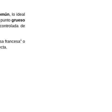
común
, lo ideal 
 punto 
grueso 
controlada de 
a francesa” o 
ecta.