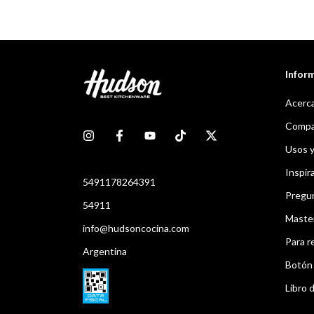
Infor
Acerca
Compar
Usos 
Inspir
5491178264391
Pregu
54911
Maste
info@hudsoncocina.com
Para r
Argentina
Botón 
Libro d