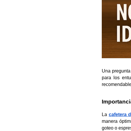
Una pregunta 
para los ent
recomendabl
Importanci
La 
cafetera 
manera óptima
goteo o espre