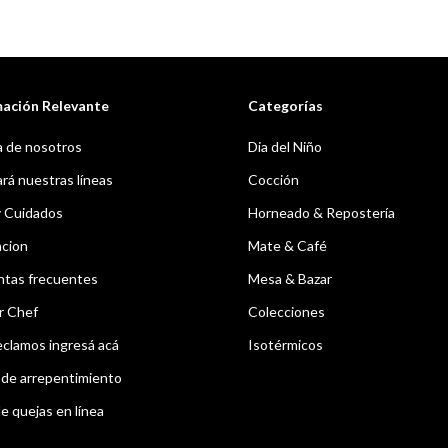
mación Relevante
Categorías
 de nosotros
Dia del Niño
á nuestras líneas
Cocción
y Cuidados
Horneado & Repostería
acion
Mate & Café
ntas frecuentes
Mesa & Bazar
r Chef
Colecciones
eclamos ingresá acá
Isotérmicos
de arrepentimiento
e quejas en línea