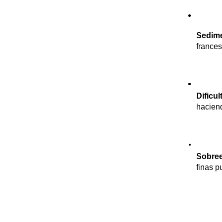
Sedime
frances
Dificu
haciend
Sobree
finas p