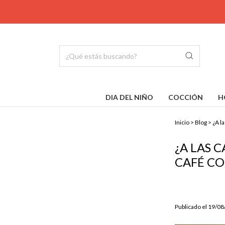
DIA DEL NIÑO
COCCIÓN
H
Inicio
>
Blog
>
¿A l
¿A LAS 
CAFÉ C
Publicado el 19/0