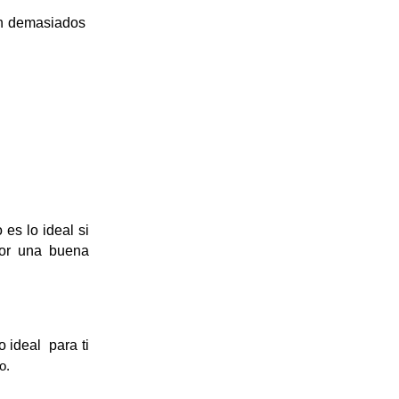
n demasiados 
es lo ideal si 
por una buena 
 ideal  para ti 
o.